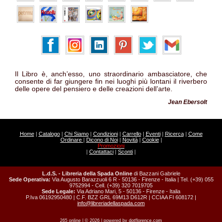
Il Libro è, anch’esso, uno straordinario ambasciatore, che
consente di far giungere fin nei luoghi più lontani il riverbero
delle opere del pensiero e delle creazioni dell’arte.
Jean Ebersolt
Home
|
Catalogo
|
Chi Siamo
|
Condizioni
|
Carrello
|
Eventi
|
Ricerca
|
Come
Ordinare
|
Dicono di Noi
|
Novità
|
Cookie
|
Promozioni
|
Contattaci
|
Sconti
|
L.d.S. - Libreria della Spada Online
di Bazzani Gabriele
Sede Operativa:
Via Augusto Barazzuoli 6 R - 50136 - Firenze - Italia | Tel. (+39) 055
9752994 - Cell. (+39) 320 7019705
Sede Legale:
Via Adriano Mari, 5 - 50136 - Firenze - Italia
P.Iva 06192950480 | C.F. BZZ GRL 69M13 D612R | CCIAA FI 608172 |
info@libreriadellaspada.com
265 online | © 2026 | powered by
dotflorence.com