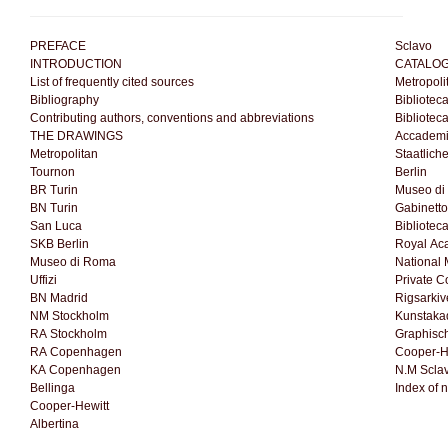
PREFACE
Sclavo
INTRODUCTION
CATALO
List of frequently cited sources
Metropoli
Bibliography
Bibliotec
Contributing authors, conventions and abbreviations
Bibliotec
THE DRAWINGS
Accademi
Metropolitan
Staatlich
Tournon
Berlin
BR Turin
Museo di
BN Turin
Gabinetto
San Luca
Bibliotec
SKB Berlin
Royal Aca
Museo di Roma
National
Uffizi
Private Co
BN Madrid
Rigsarki
NM Stockholm
Kunstaka
RA Stockholm
Graphisc
RA Copenhagen
Cooper-H
KA Copenhagen
N.M Sclav
Bellinga
Index of 
Cooper-Hewitt
Albertina