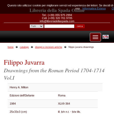
Questo sito utilizza i cookie per migliorare servizi ed esperienza dei lettori. Se decidi d
Libreria della Spada Online
uso.
Informativa Estesa
O
Tel.: (+39) 055 975 2994
Cell. (+39) 320 701 9705
info@libreriadellaspada.com
home
catalogo
disegni e incisioni antiche
filippo juvarra drawnings
Filippo Juvarra
Drawnings from the Roman Period 1704-1714
Vol.I
Henry A. Milton
Edizioni dell'Elefante
Roma
1984
XLVII-364
25x33x3 (cm)
ill. b/n n.t. - b/w ills.