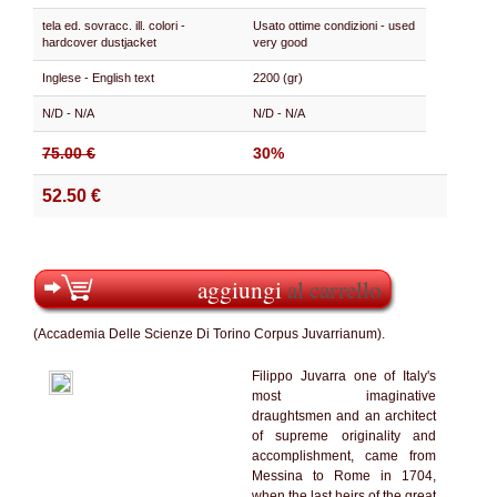
tela ed. sovracc. ill. colori -
Usato ottime condizioni - used
hardcover dustjacket
very good
Inglese - English text
2200 (gr)
N/D - N/A
N/D - N/A
75.00 €
30%
52.50 €
aggiungi
al carrello
(Accademia Delle Scienze Di Torino Corpus Juvarrianum).
Filippo Juvarra one of Italy's
most imaginative
draughtsmen and an architect
of supreme originality and
accomplishment, came from
Messina to Rome in 1704,
when the last heirs of the great