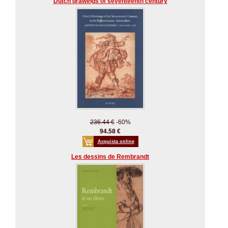
Dutch drawings of seventeenth century
236.44 €
-60%
94.58 €
Acquista online
Les dessins de Rembrandt