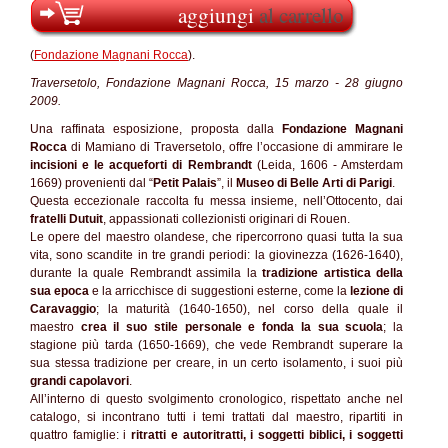
aggiungi
al carrello
(
Fondazione Magnani Rocca
).
Traversetolo, Fondazione Magnani Rocca, 15 marzo - 28 giugno
2009.
Una raffinata esposizione, proposta dalla
Fondazione Magnani
Rocca
di Mamiano di Traversetolo, offre l’occasione di ammirare le
incisioni e le acqueforti di Rembrandt
(Leida, 1606 - Amsterdam
1669) provenienti dal “
Petit Palais
”, il
Museo di Belle Arti di Parigi
.
Questa eccezionale raccolta fu messa insieme, nell’Ottocento, dai
fratelli Dutuit
, appassionati collezionisti originari di Rouen.
Le opere del maestro olandese, che ripercorrono quasi tutta la sua
vita, sono scandite in tre grandi periodi: la giovinezza (1626-1640),
durante la quale Rembrandt assimila la
tradizione artistica della
sua epoca
e la arricchisce di suggestioni esterne, come la
lezione di
Caravaggio
; la maturità (1640-1650), nel corso della quale il
maestro
crea il suo stile personale e fonda la sua scuola
; la
stagione più tarda (1650-1669), che vede Rembrandt superare la
sua stessa tradizione per creare, in un certo isolamento, i suoi più
grandi capolavori
.
All’interno di questo svolgimento cronologico, rispettato anche nel
catalogo, si incontrano tutti i temi trattati dal maestro, ripartiti in
quattro famiglie: i
ritratti e autoritratti, i soggetti biblici, i soggetti