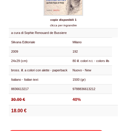
copie disponibili 1
clicca per ingrandire
a cura di Sophie Renouard de Bussiere
Silvana Editoriale
Milano
2009
192
24x29 (cm)
80 ill. colori n.t. - colors ills
bross. ill. a colori con alette - paperback
Nuovo - New
Italiano - Italian text
1500 (gr)
8836613217
9788836613212
30.00 €
40%
18.00 €