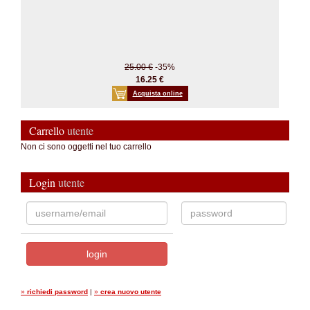
25.00 €
-35%
16.25 €
Acquista online
Carrello
utente
Non ci sono oggetti nel tuo carrello
Login
utente
»
richiedi password
|
»
crea nuovo utente