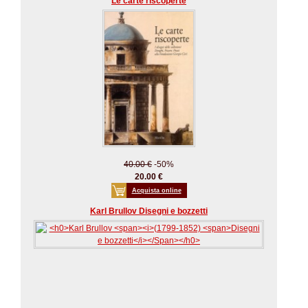
Le carte riscoperte
40.00 €
-50%
20.00 €
Acquista online
Karl Brullov Disegni e bozzetti