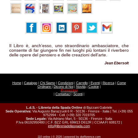
Il Libro è, anch’esso, uno straordinario ambasciatore, che
consente di far giungere fin nei luoghi più lontani il riverbero
delle opere del pensiero e delle creazioni dell’arte.
Jean Ebersolt
Home
|
Catalogo
|
Chi Siamo
|
Condizioni
|
Carrello
|
Eventi
|
Ricerca
|
Come
Ordinare
|
Dicono di Noi
|
Novità
|
Cookie
|
Promozioni
|
Contattaci
|
Sconti
|
L.d.S. - Libreria della Spada Online
di Bazzani Gabriele
Sede Operativa:
Via Augusto Barazzuoli 6 R - 50136 - Firenze - Italia | Tel. (+39) 055
9752994 - Cell. (+39) 320 7019705
Sede Legale:
Via Adriano Mari, 5 - 50136 - Firenze - Italia
P.Iva 06192950480 | C.F. BZZ GRL 69M13 D612R | CCIAA FI 608172 |
info@libreriadellaspada.com
110 online | © 2026 | powered by
dotflorence.com