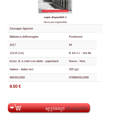
copie disponibili 1
clicca per ingrandire
Giuseppe Signorini
Biblioteca dell'immagine
Pordenone
2017
84
12x19 (cm)
ill. b/n n.t. - b/w ills.
bross. ill. a colori con alette - paperback
Nuovo - New
Italiano - Italian text
300 (gr)
8863912580
9788863912586
8.00 €
aggiungi
al carrello