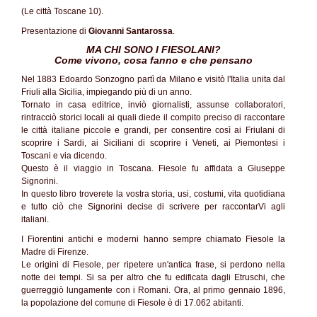
(Le città Toscane 10).
Presentazione di
Giovanni Santarossa
.
MA CHI SONO I FIESOLANI?
Come vivono, cosa fanno e che pensano
Nel 1883 Edoardo Sonzogno partì da Milano e visitò l'Italia unita dal
Friuli alla Sicilia, impiegando più di un anno.
Tornato in casa editrice, inviò giornalisti, assunse collaboratori,
rintracciò storici locali ai quali diede il compito preciso di raccontare
le città italiane piccole e grandi, per consentire così ai Friulani di
scoprire i Sardi, ai Siciliani di scoprire i Veneti, ai Piemontesi i
Toscani e via dicendo.
Questo è il viaggio in Toscana. Fiesole fu affidata a Giuseppe
Signorini.
In questo libro troverete la vostra storia, usi, costumi, vita quotidiana
e tutto ciò che Signorini decise di scrivere per raccontarVi agli
italiani.
I Fiorentini antichi e moderni hanno sempre chiamato Fiesole la
Madre di Firenze.
Le origini di Fiesole, per ripetere un'antica frase, si perdono nella
notte dei tempi. Si sa per altro che fu edificata dagli Etruschi, che
guerreggiò lungamente con i Romani. Ora, al primo gennaio 1896,
la popolazione del comune di Fiesole è di 17.062 abitanti.