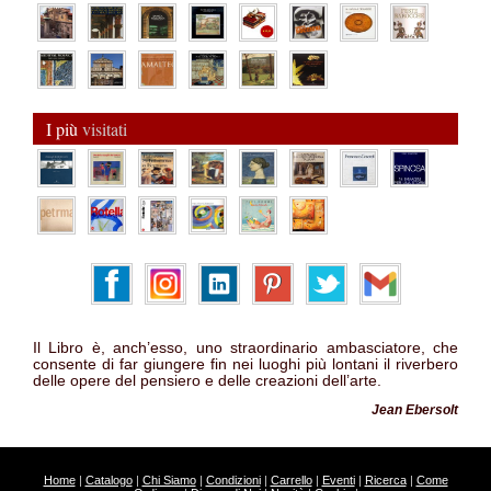
I più
visitati
Il Libro è, anch’esso, uno straordinario ambasciatore, che
consente di far giungere fin nei luoghi più lontani il riverbero
delle opere del pensiero e delle creazioni dell’arte.
Jean Ebersolt
Home
|
Catalogo
|
Chi Siamo
|
Condizioni
|
Carrello
|
Eventi
|
Ricerca
|
Come