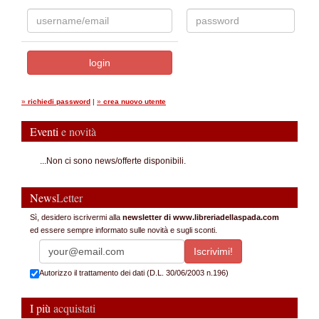
»
richiedi password
|
»
crea nuovo utente
Eventi
e novità
...Non ci sono news/offerte disponibili.
News
Letter
Sì, desidero iscrivermi alla
newsletter di www.libreriadellaspada.com
ed essere sempre informato sulle novità e sugli sconti.
Autorizzo il trattamento dei dati (D.L. 30/06/2003 n.196)
I più
acquistati