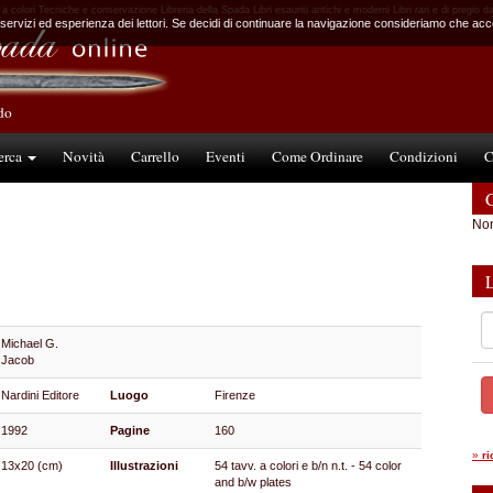
 a colori Tecniche e conservazione Libreria della Spada Libri esauriti antichi e moderni Libri rari e di pregio d
 servizi ed esperienza dei lettori. Se decidi di continuare la navigazione consideriamo che accet
ndo
erca
Novità
Carrello
Eventi
Come Ordinare
Condizioni
C
C
Non
Michael G.
Jacob
Nardini Editore
Luogo
Firenze
1992
Pagine
160
»
r
13x20 (cm)
Illustrazioni
54 tavv. a colori e b/n n.t. - 54 color
and b/w plates