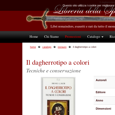
Il dagherrotipo
Questo sito utilizza i cookie per migliorare
Libri remainders, esauriti e rari da tutto il mo
Home
Chi Siamo
Promozioni
Catalogo
Ric
home
catalogo
restauro
il dagherrotipo a colori
Il dagherrotipo a colori
Tecniche e conservazione
Autore/i
Editore
Anno
Dimensioni