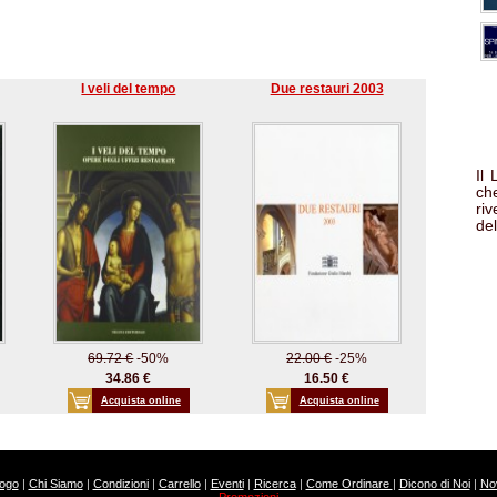
I veli del tempo
Due restauri 2003
Il
che
ri
del
69.72 €
-50%
22.00 €
-25%
34.86 €
16.50 €
Acquista online
Acquista online
logo
|
Chi Siamo
|
Condizioni
|
Carrello
|
Eventi
|
Ricerca
|
Come Ordinare
|
Dicono di Noi
|
Nov