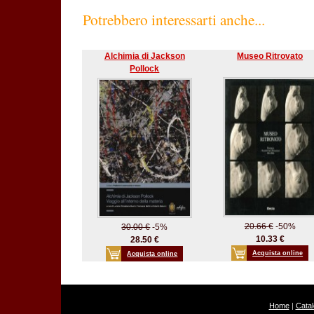
Potrebbero interessarti anche...
Alchimia di Jackson
Museo Ritrovato
Pollock
20.66 €
-50%
30.00 €
-5%
10.33 €
28.50 €
Acquista online
Acquista online
Home
|
Cata