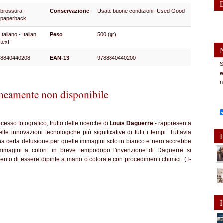
brossura -
Conservazione
Usato buone condizioni- Used Good
paperback
Italiano - Italian
Peso
500 (gr)
text
8840440208
EAN-13
9788840440200
S
w
n
eamente non disponibile
ocesso fotografico, frutto delle ricerche di
Louis Daguerre
- rappresenta
e innovazioni tecnologiche più significative di tutti i tempi. Tuttavia
I
 una certa delusione per quelle immagini solo in bianco e nero accrebbe
immagini a colori: in breve tempodopo l'invenzione di Daguerre si
gento di essere dipinte a mano o colorate con procedimenti chimici. (T-
I