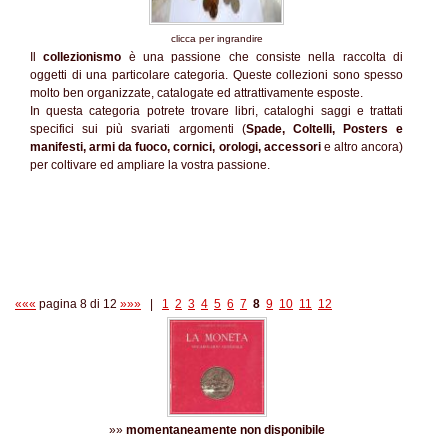
clicca per ingrandire
Il
collezionismo
è una passione che consiste nella raccolta di
oggetti di una particolare categoria. Queste collezioni sono spesso
molto ben organizzate, catalogate ed attrattivamente esposte.
In questa categoria potrete trovare libri, cataloghi saggi e trattati
specifici sui più svariati argomenti (
Spade, Coltelli, Posters e
manifesti, armi da fuoco, cornici, orologi, accessori
e altro ancora)
per coltivare ed ampliare la vostra passione.
«««
pagina 8 di 12
»»»
|
1
2
3
4
5
6
7
8
9
10
11
12
»»
momentaneamente non disponibile