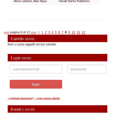
Alexis Liebaert, Alain Maya
Harold Starke Publishers
«««
pagina 8 di 12
»»»
|
1
2
3
4
5
6
7
8
9
10
11
12
Carrello
utente
Non ci sono oggetti nel tuo carrello
Login
utente
»
richiedi password
|
»
crea nuovo utente
Eventi
e novità