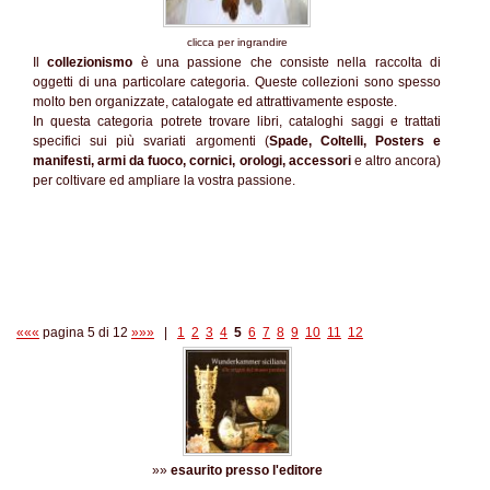
clicca per ingrandire
Il
collezionismo
è una passione che consiste nella raccolta di
oggetti di una particolare categoria. Queste collezioni sono spesso
molto ben organizzate, catalogate ed attrattivamente esposte.
In questa categoria potrete trovare libri, cataloghi saggi e trattati
specifici sui più svariati argomenti (
Spade, Coltelli, Posters e
manifesti, armi da fuoco, cornici, orologi, accessori
e altro ancora)
per coltivare ed ampliare la vostra passione.
«««
pagina 5 di 12
»»»
|
1
2
3
4
5
6
7
8
9
10
11
12
»»
esaurito presso l'editore