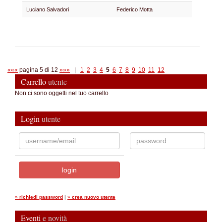
Luciano Salvadori
Federico Motta
«««
pagina 5 di 12
»»»
|
1
2
3
4
5
6
7
8
9
10
11
12
Carrello
utente
Non ci sono oggetti nel tuo carrello
Login
utente
»
richiedi password
|
»
crea nuovo utente
Eventi
e novità