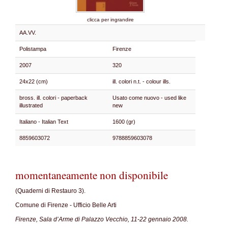
clicca per ingrandire
AA.VV.
Polistampa
Firenze
2007
320
24x22 (cm)
ill. colori n.t. - colour ills.
bross. ill. colori - paperback
Usato come nuovo - used like
illustrated
new
Italiano - Italian Text
1600 (gr)
8859603072
9788859603078
momentaneamente non disponibile
(Quaderni di Restauro 3).
Comune di Firenze - Ufficio Belle Arti
Firenze, Sala d’Arme di Palazzo Vecchio, 11-22 gennaio 2008.