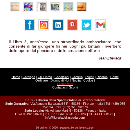
Il Libro è, anch’esso, uno straordinario ambasciatore, che
consente di far giungere fin nei luoghi più lontani il riverbero
delle opere del pensiero e delle creazioni dell’arte.
Jean Ebersolt
Home
|
Catalogo
|
Chi Siamo
|
Condizioni
|
Carrello
|
Eventi
|
Ricerca
|
Come
Ordinare
|
Dicono di Noi
|
Novità
|
Cookie
|
Promozioni
|
Contattaci
|
Sconti
|
L.d.S. - Libreria della Spada Online
di Bazzani Gabriele
Sede Operativa:
Via Augusto Barazzuoli 6 R - 50136 - Firenze - Italia | Tel. (+39) 055
9752994 - Cell. (+39) 320 7019705
Sede Legale:
Via Adriano Mari, 5 - 50136 - Firenze - Italia
P.Iva 06192950480 | C.F. BZZ GRL 69M13 D612R | CCIAA FI 608172 |
info@libreriadellaspada.com
99 online | © 2026 | powered by
dotflorence.com