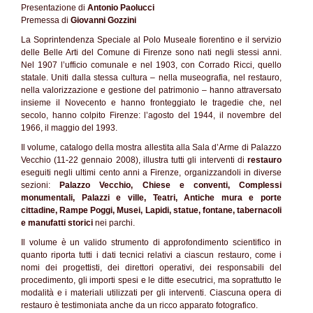
Presentazione di
Antonio Paolucci
Premessa di
Giovanni Gozzini
La Soprintendenza Speciale al Polo Museale fiorentino e il servizio
delle Belle Arti del Comune di Firenze sono nati negli stessi anni.
Nel 1907 l’ufficio comunale e nel 1903, con Corrado Ricci, quello
statale. Uniti dalla stessa cultura – nella museografia, nel restauro,
nella valorizzazione e gestione del patrimonio – hanno attraversato
insieme il Novecento e hanno fronteggiato le tragedie che, nel
secolo, hanno colpito Firenze: l’agosto del 1944, il novembre del
1966, il maggio del 1993.
Il volume, catalogo della mostra allestita alla Sala d’Arme di Palazzo
Vecchio (11-22 gennaio 2008), illustra tutti gli interventi di
restauro
eseguiti negli ultimi cento anni a Firenze, organizzandoli in diverse
sezioni:
Palazzo Vecchio, Chiese e conventi, Complessi
monumentali, Palazzi e ville, Teatri, Antiche mura e porte
cittadine, Rampe Poggi, Musei, Lapidi, statue, fontane, tabernacoli
e manufatti storici
nei parchi.
Il volume è un valido strumento di approfondimento scientifico in
quanto riporta tutti i dati tecnici relativi a ciascun restauro, come i
nomi dei progettisti, dei direttori operativi, dei responsabili del
procedimento, gli importi spesi e le ditte esecutrici, ma soprattutto le
modalità e i materiali utilizzati per gli interventi. Ciascuna opera di
restauro è testimoniata anche da un ricco apparato fotografico.