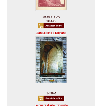
20.66 €
-50%
10.33 €
Acquista online
San Leolino a Rignano
14.50 €
Acquista online
Le opere d'arte trafugate