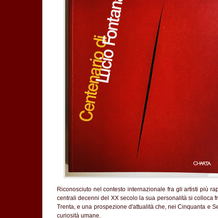
Riconosciuto nel contesto internazionale fra gli artisti più r
centrali decenni del XX secolo la sua personalità si colloca f
Trenta, e una prospezione d'attualità che, nei Cinquanta e Se
curiosità umane.