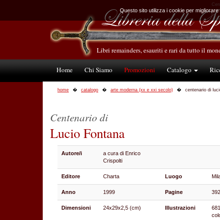
Cent
Questo sito utilizza i cookie per migliorare
Libri remainders, esauriti e rari da tutto il mo
Home
Chi Siamo
Promozioni
Catalogo
Ric
home
catalogo
arte moderna (xx e xxi secolo)
centenario di luc
Centenario di
Lucio Fontana
Autore/i
a cura di Enrico
Crispolti
Editore
Charta
Luogo
Mil
Anno
1999
Pagine
39
Dimensioni
24x29x2,5 (cm)
Illustrazioni
681 
col