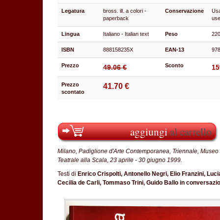
Legatura
bross. ill. a colori -
Conservazione
Usa
paperback
use
Lingua
Italiano - Italian text
Peso
220
ISBN
888158235X
EAN-13
97
Prezzo
Sconto
49.06 €
1
Prezzo
41.70 €
scontato
aggiungi
al carrello
Milano, Padiglione d'Arte Contemporanea, Triennale, Museo D
Teatrale alla Scala, 23 aprile - 30 giugno 1999.
Testi di
Enrico Crispolti, Antonello Negri, Elio Franzini, Lu
Cecilia de Carli, Tommaso Trini, Guido Ballo in conversazio