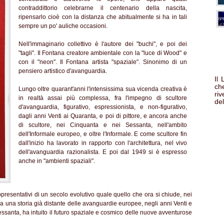
contraddittorio celebrarne il centenario della nascita,
ripensarlo cioè con la distanza che abitualmente si ha in tali
sempre un po' auliche occasioni.
Nell'immaginario collettivo è l'autore dei "buchi", e poi dei
"tagli". Il Fontana creatore ambientale con la "luce di Wood" e
con il "neon". Il Fontana artista "spaziale". Sinonimo di un
pensiero artistico d'avanguardia.
Il
che
Lungo oltre quarant'anni l'intensissima sua vicenda creativa è
ri
in realtà assai più complessa, fra l'impegno di scultore
del
d'avanguardia, figurativo, espressionista, e non-figurativo,
dagli anni Venti ai Quaranta, e poi di pittore, e ancora anche
di scultore, nei Cinquanta e nei Sessanta, nell'ambito
dell'Informale europeo, e oltre l'Informale. E come scultore fin
dall'inizio ha lavorato in rapporto con l'architettura, nel vivo
dell'avanguardia razionalista. E poi dal 1949 si è espresso
anche in "ambienti spaziali".
appresentativi di un secolo evolutivo quale quello che ora si chiude, nei
ra una storia già distante delle avanguardie europee, negli anni Venti e
ssanta, ha intuito il futuro spaziale e cosmico delle nuove avventurose