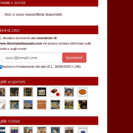
Eventi
e novità
...Non ci sono news/offerte disponibili.
News
Letter
ì, desidero iscrivermi alla
newsletter di
ww.libreriadellaspada.com
ed essere sempre informato sulle
ovità e sugli sconti.
Autorizzo il trattamento dei dati (D.L. 30/06/2003 n.196)
 più
acquistati
 più
visitati