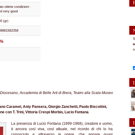
to ottime condizioni -
d very good
0 (gr)
88881582358
S
5%
w
n
I
iocesano, Accademia di Belle Arti di Brera, Teatro alla Scala-Museo
ciano Caramel, Anty Pansera, Giorgio Zanchetti, Paolo Biscottini,
ne con T. Trini, Vittoria Crespi Morbio, Lucio Fontana
.
I
La presenza di Lucio Fontana (1899-1968), creatore e uomo,
è ancora così viva, così attuale, nel ricordo di chi lo ha
conosciuto e attraverso le opere, che appare quasi