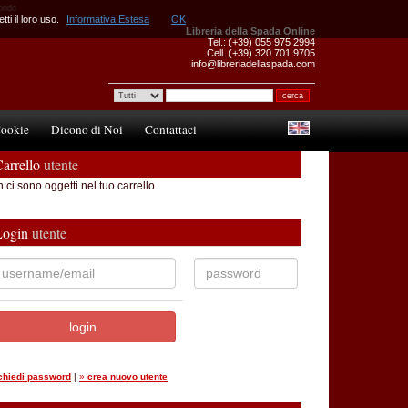
mondo
ti il loro uso.
Informativa Estesa
OK
Libreria della Spada Online
Tel.: (+39) 055 975 2994
Cell. (+39) 320 701 9705
info@libreriadellaspada.com
ookie
Dicono di Noi
Contattaci
arrello
utente
 ci sono oggetti nel tuo carrello
Login
utente
ichiedi password
|
»
crea nuovo utente