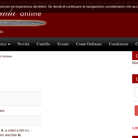
enario di Lucio Fontana Libreria della Spada Libri esauriti antichi e moderni Libri rari e di pregio da tutto il 
 servizi ed esperienza dei lettori. Se decidi di continuare la navigazione consideriamo che accet
ndo
erca
Novità
Carrello
Eventi
Come Ordinare
Condizioni
C
C
io fontana
Non
ano
2
»
r
ill. a colori e b/n n.t. -
ors and b/w ills