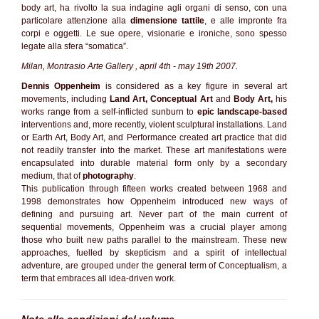
body art, ha rivolto la sua indagine agli organi di senso, con una
particolare attenzione alla
dimensione tattile
, e alle impronte fra
corpi e oggetti. Le sue opere, visionarie e ironiche, sono spesso
legate alla sfera “somatica”.
Milan, Montrasio Arte Gallery , april 4th - may 19th 2007.
Dennis Oppenheim
is considered as a key figure in several art
movements, including
Land Art, Conceptual Art
and
Body Art,
his
works range from a self-inflicted sunburn to
epic landscape-based
interventions and, more recently, violent sculptural installations. Land
or Earth Art, Body Art, and Performance created art practice that did
not readily transfer into the market. These art manifestations were
encapsulated into durable material form only by a secondary
medium, that of
photography
.
This publication through fifteen works created between 1968 and
1998 demonstrates how Oppenheim introduced new ways of
defining and pursuing art. Never part of the main current of
sequential movements, Oppenheim was a crucial player among
those who built new paths parallel to the mainstream. These new
approaches, fuelled by skepticism and a spirit of intellectual
adventure, are grouped under the general term of Conceptualism, a
term that embraces all idea-driven work.