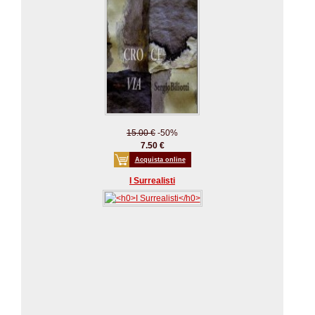
15.00 €
-50%
7.50 €
Acquista online
I Surrealisti