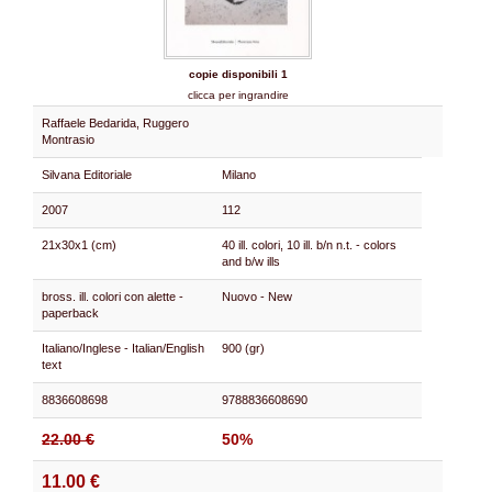
copie disponibili 1
clicca per ingrandire
Raffaele Bedarida, Ruggero
Montrasio
Silvana Editoriale
Milano
2007
112
21x30x1 (cm)
40 ill. colori, 10 ill. b/n n.t. - colors
and b/w ills
bross. ill. colori con alette -
Nuovo - New
paperback
Italiano/Inglese - Italian/English
900 (gr)
text
8836608698
9788836608690
22.00 €
50%
11.00 €