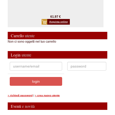
61.97 €
Acquista online
Carrello
utente
Non ci sono oggetti nel tuo carrello
Login
utente
»
richiedi password
|
»
crea nuovo utente
Eventi
e novità