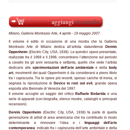
aggiungi
al carrello
Milano, Galleria Montrasio Arte, 4 aprile - 19 maggio 2007.
Il volume è edito in occasione di una mostra che la Galleria
Montrasio Arte di Milano dedica all’artista statunitense
Dennis
Oppenheim
(Electric City, USA, 1938). Le quindici opere presentate,
realizzate tra il 1968 e il 1998, concentrano l’attenzione sul periodo
a cavallo tra gli anni sessanta e settanta, quello che vede l’artista
dedicarsi alle
sperimentazioni dell’arte ambientale
e della
body
art
, movimenti dei quali Oppenheim è da considerarsi a pieno titolo
tra i capiscuola. Tra le opere più recenti, spesso cariche di ironia, si
segnala la riproduzione di
Device to root out evil
, grande opera
esposta alla Biennale di Venezia del 1997.
Il volume accoglie un saggio del critico
Raffaele Bedarida
e una
serie di apparati (con biografia, elenco mostre, cataloghi e principali
recensioni).
Dennis Oppenheim
(Electric City, USA, 1938) fa parte di quella
generazione di artisti di area americana che ha contribuito in modo
determinante a rinnovare l’idea e i
linguaggi dell’arte
contemporanea
: indicato fra i capiscuola dell’arte ambintale e della