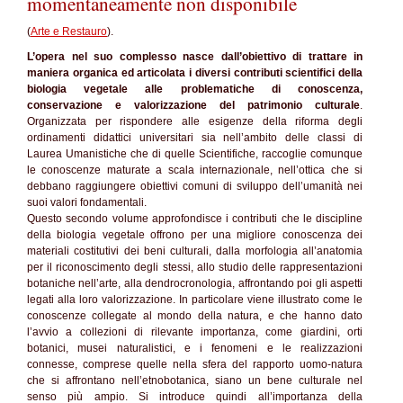
momentaneamente non disponibile
(
Arte e Restauro
).
L’opera nel suo complesso nasce dall’obiettivo di trattare in
maniera organica ed articolata i diversi contributi scientifici della
biologia vegetale alle problematiche di conoscenza,
conservazione e valorizzazione del patrimonio culturale
.
Organizzata per rispondere alle esigenze della riforma degli
ordinamenti didattici universitari sia nell’ambito delle classi di
Laurea Umanistiche che di quelle Scientifiche, raccoglie comunque
le conoscenze maturate a scala internazionale, nell’ottica che si
debbano raggiungere obiettivi comuni di sviluppo dell’umanità nei
suoi valori fondamentali.
Questo secondo volume approfondisce i contributi che le discipline
della biologia vegetale offrono per una migliore conoscenza dei
materiali costitutivi dei beni culturali, dalla morfologia all’anatomia
per il riconoscimento degli stessi, allo studio delle rappresentazioni
botaniche nell’arte, alla dendrocronologia, affrontando poi gli aspetti
legati alla loro valorizzazione. In particolare viene illustrato come le
conoscenze collegate al mondo della natura, e che hanno dato
l’avvio a collezioni di rilevante importanza, come giardini, orti
botanici, musei naturalistici, e i fenomeni e le realizzazioni
connesse, comprese quelle nella sfera del rapporto uomo-natura
che si affrontano nell’etnobotanica, siano un bene culturale nel
senso più ampio. Si introduce quindi all’importanza della