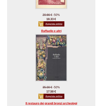
20.66 €
-50%
10.33 €
Acquista online
Raffaello e altri
35.00 €
-50%
17.50 €
Acquista online
Il restauro dei grandi bronzi archeologi