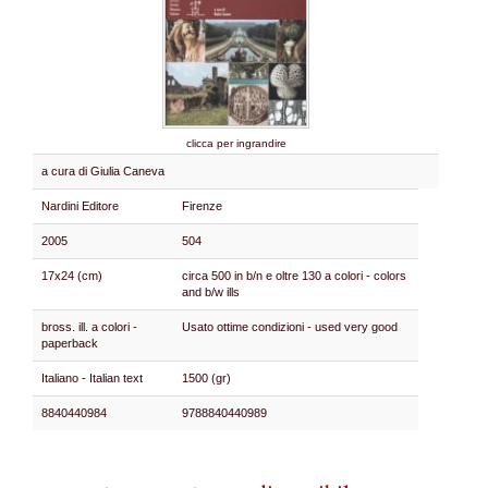
clicca per ingrandire
a cura di Giulia Caneva
Nardini Editore
Firenze
2005
504
17x24 (cm)
circa 500 in b/n e oltre 130 a colori - colors
and b/w ills
bross. ill. a colori -
Usato ottime condizioni - used very good
paperback
Italiano - Italian text
1500 (gr)
8840440984
9788840440989