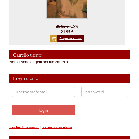
25.82 €
-15%
21.95 €
Acquista online
Carrello
utente
Non ci sono oggetti nel tuo carrello
Login
utente
»
richiedi password
|
»
crea nuovo utente