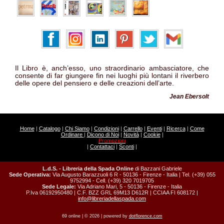
Il Libro è, anch’esso, uno straordinario ambasciatore, che
consente di far giungere fin nei luoghi più lontani il riverbero
delle opere del pensiero e delle creazioni dell’arte.
Jean Ebersolt
Home
|
Catalogo
|
Chi Siamo
|
Condizioni
|
Carrello
|
Eventi
|
Ricerca
|
Come
Ordinare
|
Dicono di Noi
|
Novità
|
Cookie
|
Promozioni
|
Contattaci
|
Sconti
|
L.d.S. - Libreria della Spada Online
di Bazzani Gabriele
Sede Operativa:
Via Augusto Barazzuoli 6 R - 50136 - Firenze - Italia | Tel. (+39) 055
9752994 - Cell. (+39) 320 7019705
Sede Legale:
Via Adriano Mari, 5 - 50136 - Firenze - Italia
P.Iva 06192950480 | C.F. BZZ GRL 69M13 D612R | CCIAA FI 608172 |
info@libreriadellaspada.com
69 online | © 2026 | powered by
dotflorence.com