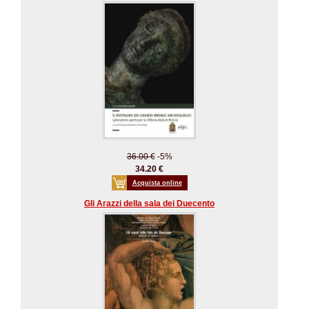
36.00 €
-5%
34.20 €
Acquista online
Gli Arazzi della sala dei Duecento