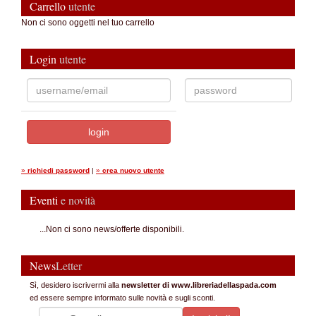
Carrello
utente
Non ci sono oggetti nel tuo carrello
Login
utente
»
richiedi password
|
»
crea nuovo utente
Eventi
e novità
...Non ci sono news/offerte disponibili.
News
Letter
Sì, desidero iscrivermi alla
newsletter di www.libreriadellaspada.com
ed essere sempre informato sulle novità e sugli sconti.