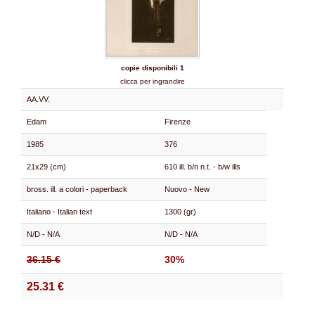
copie disponibili 1
clicca per ingrandire
AA.VV.
Edam
Firenze
1985
376
21x29 (cm)
610 ill. b/n n.t. - b/w ills
bross. ill. a colori - paperback
Nuovo - New
Italiano - Italian text
1300 (gr)
N/D - N/A
N/D - N/A
36.15 €
30%
25.31 €