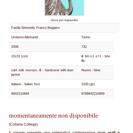
clicca per ingrandire
Farida Simonetti, Franco Boggero
Umberto Allemandi
Torino
2008
732
22x31 (cm)
ill. b/n n.t. e f.t. - b/w
ills
cart. edit. sovracc. ill. - hardcover with dust
Nuovo - New
jacket
Italiano - Italian Text
3100 (gr)
8842210684
9788842210689
momentaneamente non disponibile
(Collana College).
Il volume presenta una sistematica catalogazione degli
orafi e