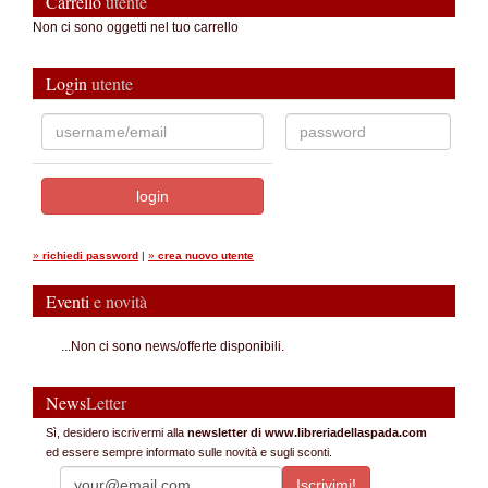
Carrello
utente
Non ci sono oggetti nel tuo carrello
Login
utente
»
richiedi password
|
»
crea nuovo utente
Eventi
e novità
...Non ci sono news/offerte disponibili.
News
Letter
Sì, desidero iscrivermi alla
newsletter di www.libreriadellaspada.com
ed essere sempre informato sulle novità e sugli sconti.