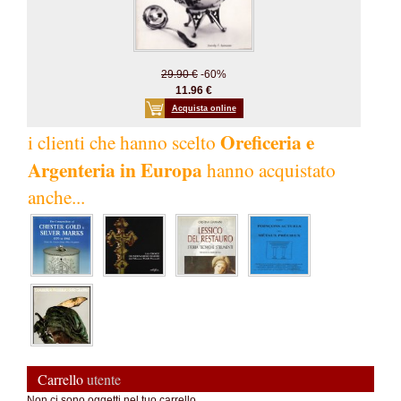
29.90 €
-60%
11.96 €
Acquista online
Oreficeria e
i clienti che hanno scelto
Argenteria in Europa
hanno acquistato
anche...
Carrello
utente
Non ci sono oggetti nel tuo carrello