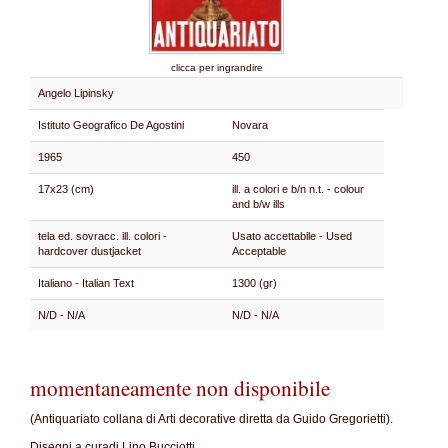
clicca per ingrandire
Angelo Lipinsky
Istituto Geografico De Agostini
Novara
1965
450
17x23 (cm)
ill. a colori e b/n n.t. - colour
and b/w ills
tela ed. sovracc. ill. colori -
Usato accettabile - Used
hardcover dustjacket
Acceptable
Italiano - Italian Text
1300 (gr)
N/D - N/A
N/D - N/A
momentaneamente non disponibile
(Antiquariato collana di Arti decorative diretta da Guido Gregorietti).
Disegni a curadi Lino Bucciotti.