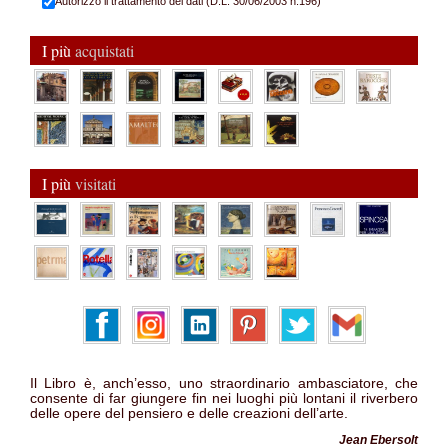
Autorizzo il trattamento dei dati (D.L. 30/06/2003 n.196)
I più
acquistati
I più
visitati
Il Libro è, anch’esso, uno straordinario ambasciatore, che
consente di far giungere fin nei luoghi più lontani il riverbero
delle opere del pensiero e delle creazioni dell’arte.
Jean Ebersolt