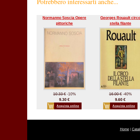
Potrebbero interessarti anche...
Normanno Soscia Opere
Georges Rouault circ
pittoriche
stella filante
10.33 €
-10%
16.00 €
-40%
9.30 €
9.60 €
Acquista online
Acquista online
Home
|
Cata