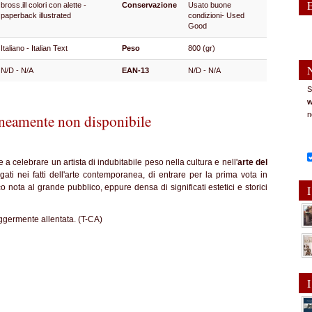
bross.ill colori con alette -
Conservazione
Usato buone
paperback illustrated
condizioni- Used
Good
Italiano - Italian Text
Peso
800 (gr)
N/D - N/A
EAN-13
N/D - N/A
S
w
n
eamente non disponibile
re a celebrare un artista di indubitabile peso nella cultura e nell'
arte del
gati nei fatti dell'arte contemporanea, di entrare per la prima vota in
 nota al grande pubblico, eppure densa di significati estetici e storici
I
ggermente allentata. (T-CA)
I