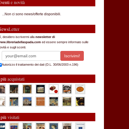
Eventi
e novità
...Non ci sono news/offerte disponibili.
News
Letter
ì, desidero iscrivermi alla
newsletter di
ww.libreriadellaspada.com
ed essere sempre informato sulle
ovità e sugli sconti.
Autorizzo il trattamento dei dati (D.L. 30/06/2003 n.196)
 più
acquistati
 più
visitati