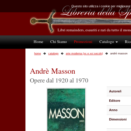
Questo sito utilizza i cookie per migliorare
Libri remainders, esauriti e rari da tutto il mo
Home
Chi Siamo
Promozioni
Catalogo
Ric
home
catalogo
arte moderna (xx e xxi secolo)
andrè masson
Andrè Masson
Opere dal 1920 al 1970
Autore/i
Editore
Anno
Dimensioni