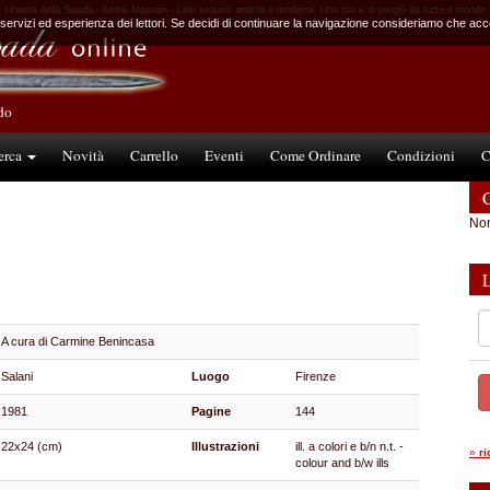
Libreria della Spada - Andrè Masson - Libri esauriti antichi e moderni. Libri rari e di pregio da tutto il mondo
 servizi ed esperienza dei lettori. Se decidi di continuare la navigazione consideriamo che accet
ndo
erca
Novità
Carrello
Eventi
Come Ordinare
Condizioni
C
C
Non
A cura di Carmine Benincasa
Salani
Luogo
Firenze
1981
Pagine
144
22x24 (cm)
Illustrazioni
ill. a colori e b/n n.t. -
»
r
colour and b/w ills