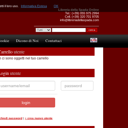
ti il loro uso.
Informativa Estesa
OK
Libreria della Spada Online
Tel.: (+39) 055 975 2994
Cell. (+39) 320 701 9705
info@libreriadellaspada.com
ookie
Dicono di Noi
Contattaci
arrello
utente
 ci sono oggetti nel tuo carrello
Login
utente
ichiedi password
|
»
crea nuovo utente