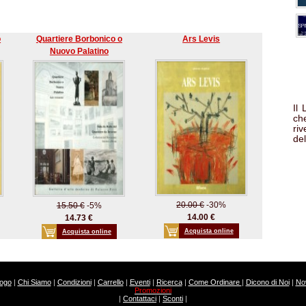
o
Quartiere Borbonico o
Ars Levis
Nuovo Palatino
Il
che
ri
del
20.00 €
-30%
15.50 €
-5%
14.00 €
14.73 €
Acquista online
Acquista online
logo
|
Chi Siamo
|
Condizioni
|
Carrello
|
Eventi
|
Ricerca
|
Come Ordinare
|
Dicono di Noi
|
Nov
Promozioni
|
Contattaci
|
Sconti
|