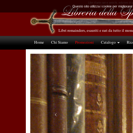
Libri d’arte rari e antichi, edizioni d
Questo sito utilizza i cookie per migliorare
Libri remainders, esauriti e rari da tutto il mo
Home
Chi Siamo
Promozioni
Catalogo
Ric