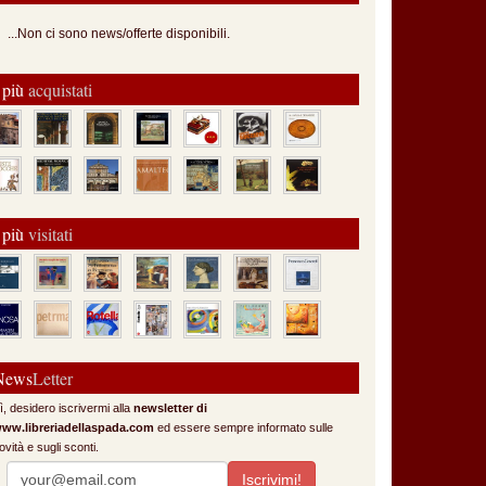
...Non ci sono news/offerte disponibili.
 più
acquistati
 più
visitati
News
Letter
ì, desidero iscrivermi alla
newsletter di
ww.libreriadellaspada.com
ed essere sempre informato sulle
ovità e sugli sconti.