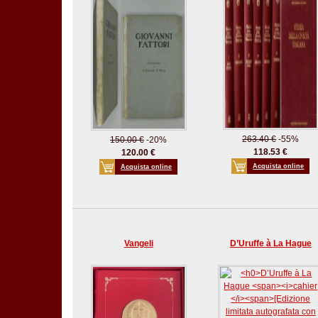
263.40 €
-55%
150.00 €
-20%
118.53 €
120.00 €
Acquista online
Acquista online
Vangeli
D’Uruffe à La Hague