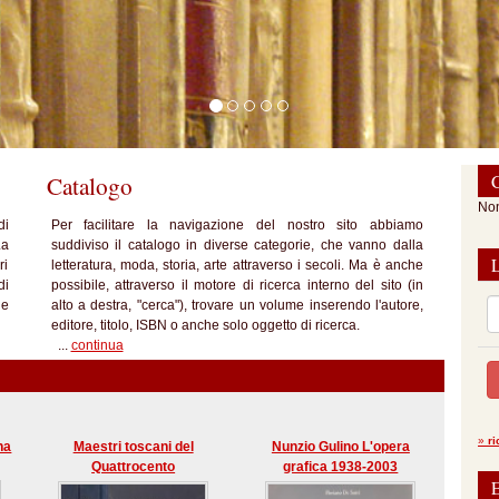
Catalogo
C
Non
di
Per facilitare la navigazione del nostro sito abbiamo
La
suddiviso il catalogo in diverse categorie, che vanno dalla
ri
letteratura, moda, storia, arte attraverso i secoli. Ma è anche
di
possibile, attraverso il motore di ricerca interno del sito (in
le
alto a destra, "cerca"), trovare un volume inserendo l'autore,
editore, titolo, ISBN o anche solo oggetto di ricerca.
...
continua
»
r
na
Maestri toscani del
Nunzio Gulino L'opera
Quattrocento
grafica 1938-2003