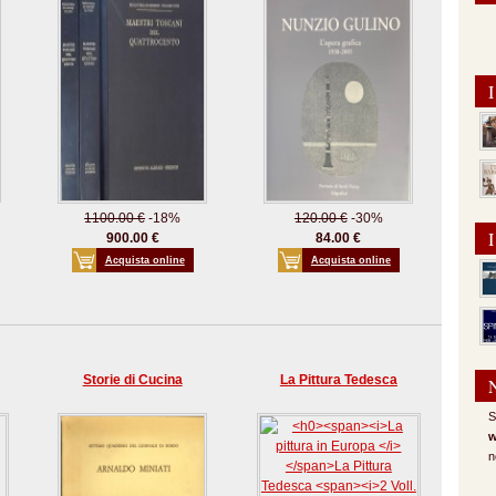
I
1100.00 €
-18%
120.00 €
-30%
I
900.00 €
84.00 €
Acquista online
Acquista online
Storie di Cucina
La Pittura Tedesca
S
w
n