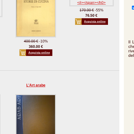
170.00 €
-55%
76.50 €
Acquista online
400.00 €
-10%
Il
che
360.00 €
ri
Acquista online
del
L'Art arabe