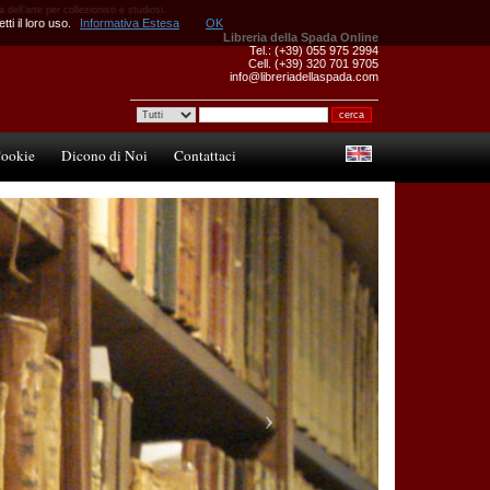
 dell’arte per collezionisti e studiosi.
ti il loro uso.
Informativa Estesa
OK
Libreria della Spada Online
Tel.: (+39) 055 975 2994
Cell. (+39) 320 701 9705
info@libreriadellaspada.com
ookie
Dicono di Noi
Contattaci