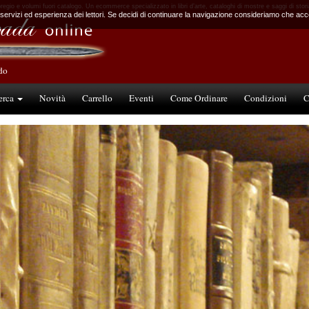
i pregio e volumi fuori catalogo. Un ecommerce specializzato in libri d’arte, cataloghi di mostre e saggi di storia
 servizi ed esperienza dei lettori. Se decidi di continuare la navigazione consideriamo che accet
ndo
erca
Novità
Carrello
Eventi
Come Ordinare
Condizioni
C