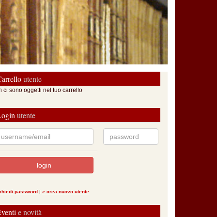
arrello
utente
 ci sono oggetti nel tuo carrello
Login
utente
ichiedi password
|
»
crea nuovo utente
Eventi
e novità