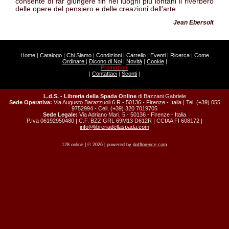
consente di far giungere fin nei luoghi più lontani il riverbero
delle opere del pensiero e delle creazioni dell’arte.
Jean Ebersolt
Home
|
Catalogo
|
Chi Siamo
|
Condizioni
|
Carrello
|
Eventi
|
Ricerca
|
Come
Ordinare
|
Dicono di Noi
|
Novità
|
Cookie
|
Promozioni
|
Contattaci
|
Sconti
|
L.d.S. - Libreria della Spada Online
di Bazzani Gabriele
Sede Operativa:
Via Augusto Barazzuoli 6 R - 50136 - Firenze - Italia | Tel. (+39) 055
9752994 - Cell. (+39) 320 7019705
Sede Legale:
Via Adriano Mari, 5 - 50136 - Firenze - Italia
P.Iva 06192950480 | C.F. BZZ GRL 69M13 D612R | CCIAA FI 608172 |
info@libreriadellaspada.com
128 online | © 2026 | powered by
dotflorence.com