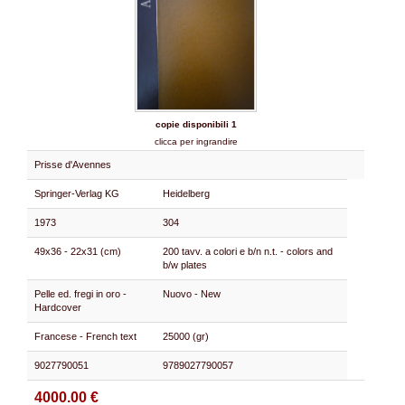
copie disponibili 1
clicca per ingrandire
Prisse d'Avennes
Springer-Verlag KG
Heidelberg
1973
304
49x36 - 22x31 (cm)
200 tavv. a colori e b/n n.t. - colors and
b/w plates
Pelle ed. fregi in oro -
Nuovo - New
Hardcover
Francese - French text
25000 (gr)
9027790051
9789027790057
4000.00 €