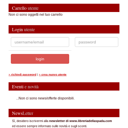
Carrello
utente
Non ci sono oggetti nel tuo carrello
Login
utente
»
richiedi password
|
»
crea nuovo utente
Eventi
e novità
...Non ci sono news/offerte disponibili.
News
Letter
Sì, desidero iscrivermi alla
newsletter di www.libreriadellaspada.com
ed essere sempre informato sulle novità e sugli sconti.