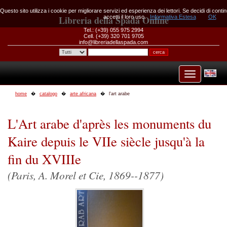
Questo sito utilizza i cookie per migliorare servizi ed esperienza dei lettori. Se decidi di con
Libreria della Spada Online
accetti il loro uso.
Informativa Estesa
OK
Tel.: (+39) 055 975 2994
Cell. (+39) 320 701 9705
info@libreriadellaspada.com
home
catalogo
arte africana
l'art arabe
L'Art arabe d'après les monuments du
Kaire depuis le VIIe siècle jusqu'à la
fin du XVIIIe
(Paris, A. Morel et Cie, 1869--1877)