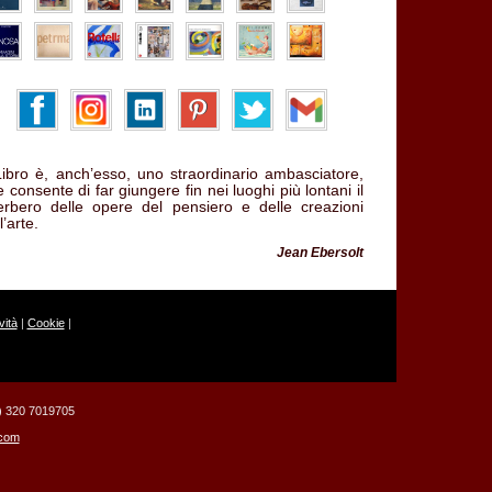
 Libro è, anch’esso, uno straordinario ambasciatore,
 consente di far giungere fin nei luoghi più lontani il
verbero delle opere del pensiero e delle creazioni
l’arte.
Jean Ebersolt
ità
|
Cookie
|
39) 320 7019705
.com