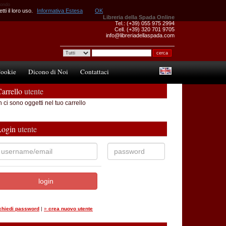
 mondo
ti il loro uso.
Informativa Estesa
OK
Libreria della Spada Online
Tel.: (+39) 055 975 2994
Cell. (+39) 320 701 9705
info@libreriadellaspada.com
ookie
Dicono di Noi
Contattaci
arrello
utente
 ci sono oggetti nel tuo carrello
Login
utente
ichiedi password
|
»
crea nuovo utente