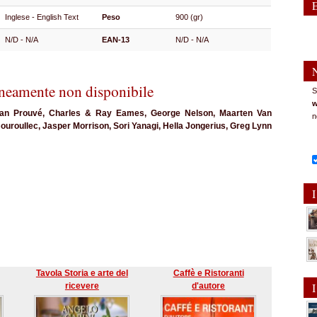
Inglese - English Text
Peso
900 (gr)
N/D - N/A
EAN-13
N/D - N/A
eamente non disponibile
S
w
an Prouvé, Charles & Ray Eames, George Nelson, Maarten Van
n
roullec, Jasper Morrison, Sori Yanagi, Hella Jongerius, Greg Lynn
I
Tavola Storia e arte del
Caffè e Ristoranti
I
ricevere
d'autore