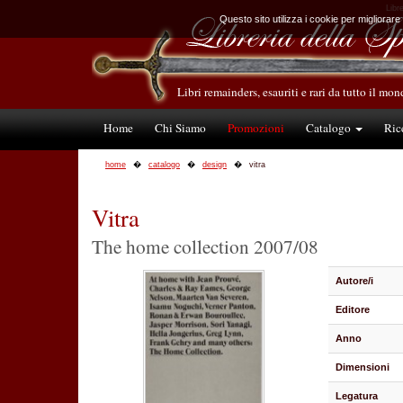
Libre
Questo sito utilizza i cookie per migliorare
Libri remainders, esauriti e rari da tutto il mo
Home
Chi Siamo
Promozioni
Catalogo
Ric
home
catalogo
design
vitra
Vitra
The home collection 2007/08
Autore/i
Editore
Anno
Dimensioni
Legatura