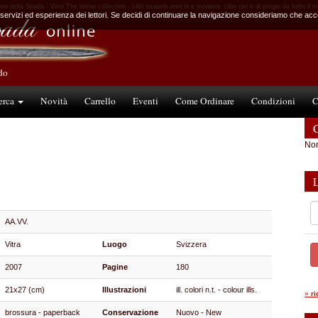
ria della Spada - Vitra The home collection - Libri esauriti antichi e moderni. Libri rari e di pregio da tutto il
 servizi ed esperienza dei lettori. Se decidi di continuare la navigazione consideriamo che accet
ndo
erca
Novità
Carrello
Eventi
Come Ordinare
Condizioni
C
C
Non
AA.VV.
Vitra
Luogo
Svizzera
2007
Pagine
180
21x27 (cm)
Illustrazioni
ill. colori n.t. - colour ills.
»
r
brossura - paperback
Conservazione
Nuovo - New