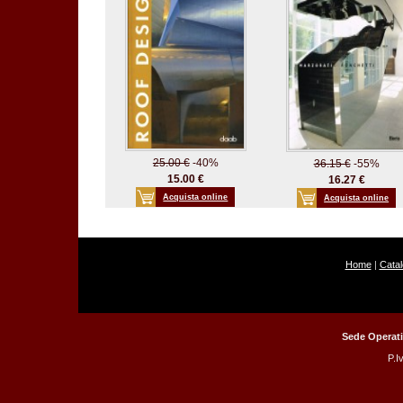
25.00 €
-40%
36.15 €
-55%
15.00 €
16.27 €
Acquista online
Acquista online
Home
|
Cata
Sede Operati
P.I