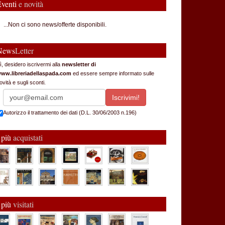
Eventi
e novità
...Non ci sono news/offerte disponibili.
News
Letter
ì, desidero iscrivermi alla
newsletter di
ww.libreriadellaspada.com
ed essere sempre informato sulle
ovità e sugli sconti.
Autorizzo il trattamento dei dati (D.L. 30/06/2003 n.196)
 più
acquistati
 più
visitati