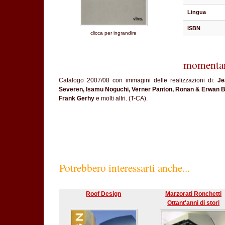
Lingua
ISBN
clicca per ingrandire
momentan
Catalogo 2007/08 con immagini delle realizzazioni di:
Je
Severen, Isamu Noguchi, Verner Panton, Ronan & Erwan Bou
Frank Gerhy
e molti altri. (T-CA).
Potrebbero interessarti anche...
Roof Design
Marzorati Ronchetti
Ottant'anni di stori