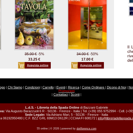
Il
che
35.00 €
-5%
34.00 €
-50%
ri
33.25 €
17.00 €
del
Acquista online
Acquista online
logo
|
Chi Siamo
|
Condizioni
|
Carrello
|
Eventi
|
Ricerca
|
Come Ordinare
|
Dicono di Noi
|
Nov
Promozioni
|
Contattaci
|
Sconti
|
L.d.S. - Libreria della Spada Online
di Bazzani Gabriele
va:
Via Augusto Barazzuoli 6 R - 50136 - Firenze - Italia | Tel. (+39) 055 9752994 - Cell. (+
Sede Legale:
Via Adriano Mari, 5 - 50136 - Firenze - Italia
va 06192950480 | C.F. BZZ GRL 69M13 D612R | CCIAA FI 608172 |
info@libreriadellaspada
55 online | © 2026 | powered by
dotflorence.com