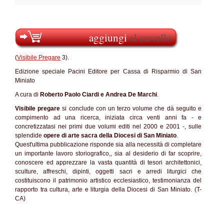
aggiungi
al carrello
(
Visibile Pregare
3).
Edizione speciale Pacini Editore per Cassa di Risparmio di San
Miniato
A cura di
Roberto Paolo Ciardi e Andrea De Marchi
.
Visibile pregare
si conclude con un terzo volume che dà seguito e
compimento ad una ricerca, iniziata circa venti anni fa - e
concretizzatasi nei primi due volumi editi nel 2000 e 2001 -, sulle
splendide
opere di arte sacra della Diocesi di San Miniato
.
Quest'ultima pubblicazione risponde sia alla necessità di completare
un importante lavoro storiografico,, sia al desiderio di far scoprire,
conoscere ed apprezzare la vasta quantità di tesori architettonici,
sculture, affreschi, dipinti, oggetti sacri e arredi liturgici che
costituiscono il patrimonio artistico ecclesiastico, testimonianza del
rapporto tra cultura, arte e liturgia della Diocesi di San Miniato. (T-
CA)
SC60%