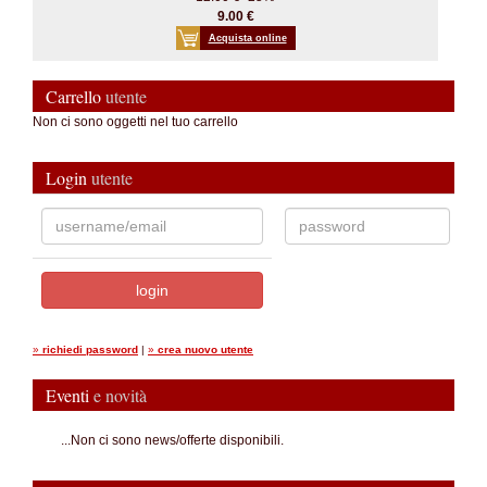
9.00 €
Acquista online
Carrello
utente
Non ci sono oggetti nel tuo carrello
Login
utente
»
richiedi password
|
»
crea nuovo utente
Eventi
e novità
...Non ci sono news/offerte disponibili.