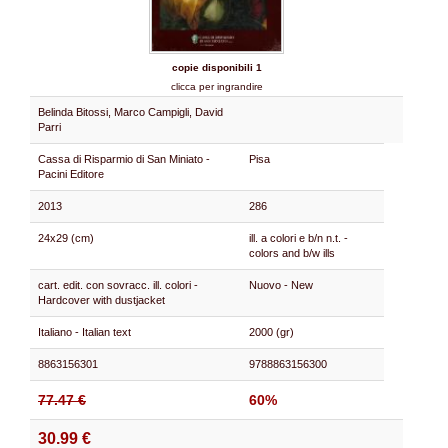
copie disponibili 1
clicca per ingrandire
Belinda Bitossi, Marco Campigli, David
Parri
Cassa di Risparmio di San Miniato -
Pisa
Pacini Editore
2013
286
24x29 (cm)
ill. a colori e b/n n.t. -
colors and b/w ills
cart. edit. con sovracc. ill. colori -
Nuovo - New
Hardcover with dustjacket
Italiano - Italian text
2000 (gr)
8863156301
9788863156300
77.47 €
60%
30.99 €