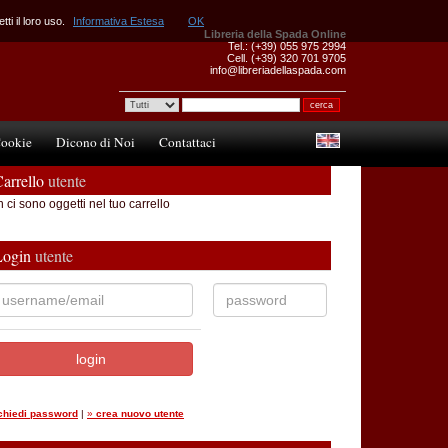
ti il loro uso.
Informativa Estesa
OK
Libreria della Spada Online
Tel.: (+39) 055 975 2994
Cell. (+39) 320 701 9705
info@libreriadellaspada.com
ookie
Dicono di Noi
Contattaci
arrello
utente
 ci sono oggetti nel tuo carrello
Login
utente
ichiedi password
|
»
crea nuovo utente