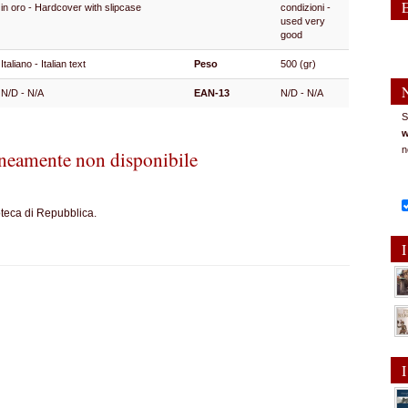
in oro - Hardcover with slipcase
condizioni -
used very
good
Italiano - Italian text
Peso
500 (gr)
N/D - N/A
EAN-13
N/D - N/A
S
w
n
eamente non disponibile
oteca di Repubblica.
I
I