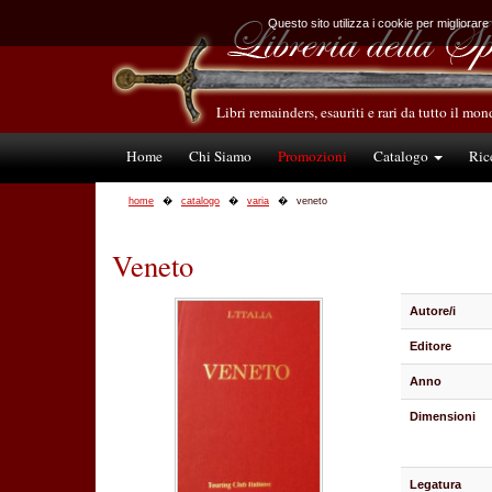
Questo sito utilizza i cookie per migliorare
Libri remainders, esauriti e rari da tutto il mo
Home
Chi Siamo
Promozioni
Catalogo
Ric
home
catalogo
varia
veneto
Veneto
Autore/i
Editore
Anno
Dimensioni
Legatura