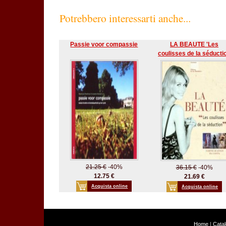
Potrebbero interessarti anche...
Passie voor compassie
LA BEAUTE 'Les
coulisses de la séducti
21.25 €
-40%
36.15 €
-40%
12.75 €
21.69 €
Acquista online
Acquista online
Home
|
Cata