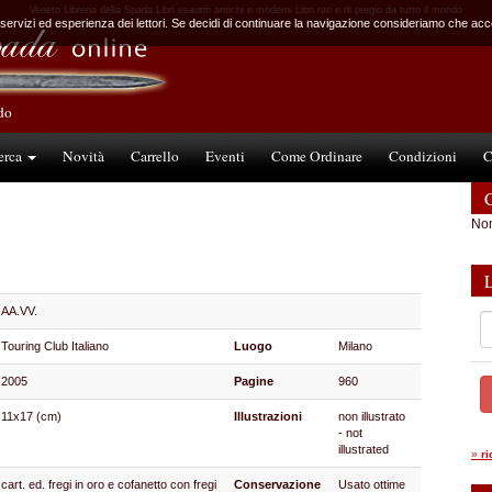
Veneto Libreria della Spada Libri esauriti antichi e moderni Libri rari e di pregio da tutto il mondo
 servizi ed esperienza dei lettori. Se decidi di continuare la navigazione consideriamo che accet
ndo
erca
Novità
Carrello
Eventi
Come Ordinare
Condizioni
C
C
Non
AA.VV.
Touring Club Italiano
Luogo
Milano
2005
Pagine
960
11x17 (cm)
Illustrazioni
non illustrato
- not
illustrated
»
r
cart. ed. fregi in oro e cofanetto con fregi
Conservazione
Usato ottime