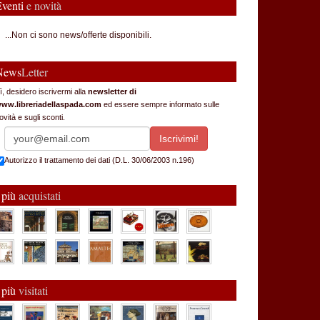
Eventi
e novità
...Non ci sono news/offerte disponibili.
News
Letter
ì, desidero iscrivermi alla
newsletter di
ww.libreriadellaspada.com
ed essere sempre informato sulle
ovità e sugli sconti.
Autorizzo il trattamento dei dati (D.L. 30/06/2003 n.196)
 più
acquistati
 più
visitati