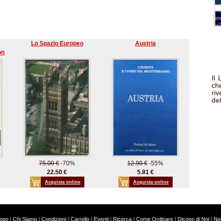
Lo Spazio Europeo
Austria
on
Il
che
ri
del
75.00 €
-70%
12.90 €
-55%
22.50 €
5.81 €
Acquista online
Acquista online
logo
|
Chi Siamo
|
Condizioni
|
Carrello
|
Eventi
|
Ricerca
|
Come Ordinare
|
Dicono di Noi
|
Nov