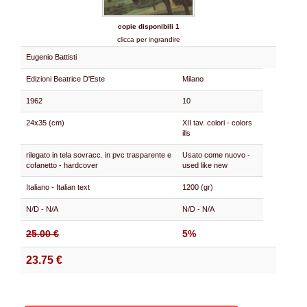
copie disponibili 1
clicca per ingrandire
Eugenio Battisti
Edizioni Beatrice D'Este
Milano
1962
10
24x35 (cm)
XII tav. colori - colors
ills
rilegato in tela sovracc. in pvc trasparente e
Usato come nuovo -
cofanetto - hardcover
used like new
Italiano - Italian text
1200 (gr)
N/D - N/A
N/D - N/A
25.00 €
5%
23.75 €