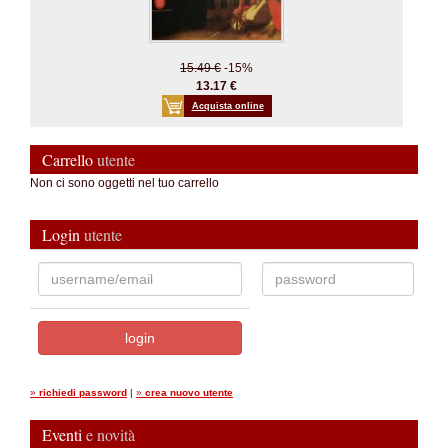
15.49 €
-15%
13.17 €
Acquista online
Carrello
utente
Non ci sono oggetti nel tuo carrello
Login
utente
»
richiedi password
|
»
crea nuovo utente
Eventi
e novità