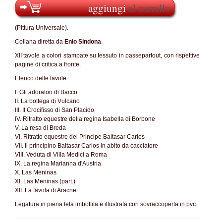
aggiungi
al carrello
(Pittura Universale).
Collana diretta da
Enio Sindona
.
XII tavole a colori stampate su tessuto in passepartout, con rispettive
pagine di critica a fronte.
Elenco delle tavole:
I. Gli adoratori di Bacco
II. La bottega di Vulcano
III. Il Crocifisso di San Placido
IV. Ritratto equestre della regina Isabella di Borbone
V. La resa di Breda
VI. Ritratto equestre del Principe Baltasar Carlos
VII. Il principino Baltasar Carlos in abito da cacciatore
VIII. Veduta di Villa Medici a Roma
IX. La regina Marianna d'Austria
X. Las Meninas
XI. Las Meninas (part.)
XII. La favola di Aracne
Legatura in piena tela imbottita e illustrata con sovraccoperta in pvc.