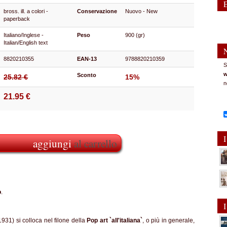
bross. ill. a colori -
Conservazione
Nuovo - New
paperback
Italiano/Inglese -
Peso
900 (gr)
Italian/English text
8820210355
EAN-13
9788820210359
S
w
Sconto
25.82 €
15%
n
21.95 €
I
aggiungi
al carrello
o
.
I
931) si colloca nel filone della
Pop art `all'italiana`
, o più in generale,