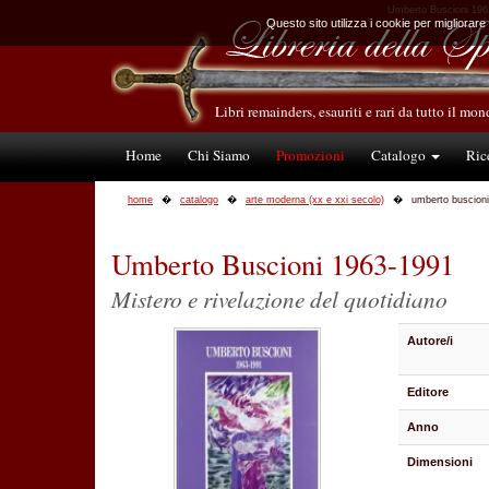
Umberto Buscioni 1963-1
Questo sito utilizza i cookie per migliorare
Libri remainders, esauriti e rari da tutto il mo
Home
Chi Siamo
Promozioni
Catalogo
Ric
home
catalogo
arte moderna (xx e xxi secolo)
umberto buscion
Umberto Buscioni 1963-1991
Mistero e rivelazione del quotidiano
Autore/i
Editore
Anno
Dimensioni