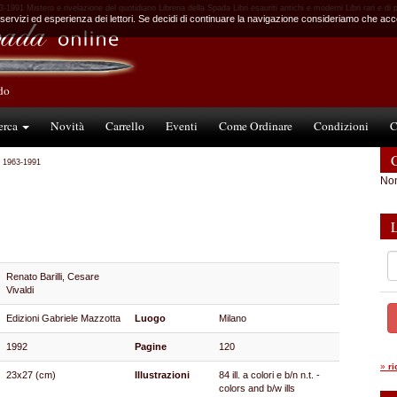
991 Mistero e rivelazione del quotidiano Libreria della Spada Libri esauriti antichi e moderni Libri rari e di 
 servizi ed esperienza dei lettori. Se decidi di continuare la navigazione consideriamo che accet
ndo
erca
Novità
Carrello
Eventi
Come Ordinare
Condizioni
C
C
i 1963-1991
Non
Renato Barilli, Cesare
Vivaldi
Edizioni Gabriele Mazzotta
Luogo
Milano
1992
Pagine
120
»
r
23x27 (cm)
Illustrazioni
84 ill. a colori e b/n n.t. -
colors and b/w ills