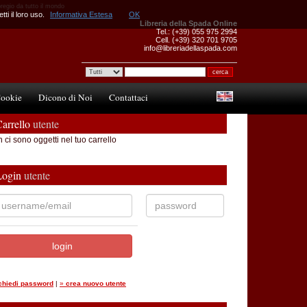
pregio da tutto il mondo
ti il loro uso.
Informativa Estesa
OK
Libreria della Spada Online
Tel.: (+39) 055 975 2994
Cell. (+39) 320 701 9705
info@libreriadellaspada.com
ookie
Dicono di Noi
Contattaci
arrello
utente
 ci sono oggetti nel tuo carrello
Login
utente
ichiedi password
|
»
crea nuovo utente