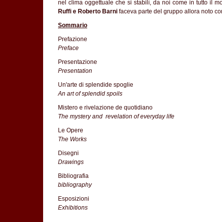
nel clima oggettuale che si stabilì, da noi come in tutto il
Ruffi e Roberto Barni
faceva parte del gruppo allora noto co
Sommario
Prefazione
Preface
Presentazione
Presentation
Un'arte di splendide spoglie
An art of splendid spoils
Mistero e rivelazione de quotidiano
The mystery and revelation of everyday life
Le Opere
The Works
Disegni
Drawings
Bibliografia
bibliography
Esposizioni
Exhibitions