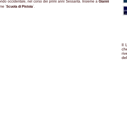
 mondo occidentale, nel corso dei primi anni Sessanta. Insieme a
Gianni
me `
Scuola di Pistoia
`.
Il
che
ri
del