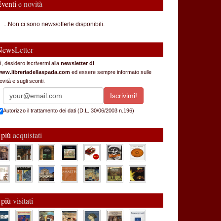
Eventi
e novità
...Non ci sono news/offerte disponibili.
News
Letter
ì, desidero iscrivermi alla
newsletter di
ww.libreriadellaspada.com
ed essere sempre informato sulle
ovità e sugli sconti.
Autorizzo il trattamento dei dati (D.L. 30/06/2003 n.196)
 più
acquistati
 più
visitati