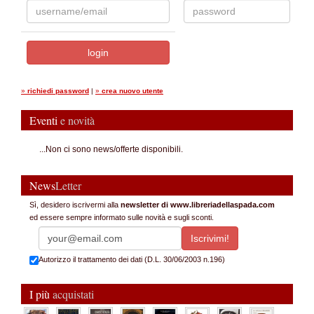
»
richiedi password
|
»
crea nuovo utente
Eventi
e novità
...Non ci sono news/offerte disponibili.
News
Letter
Sì, desidero iscrivermi alla
newsletter di www.libreriadellaspada.com
ed essere sempre informato sulle novità e sugli sconti.
Autorizzo il trattamento dei dati (D.L. 30/06/2003 n.196)
I più
acquistati