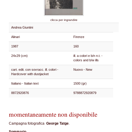
clicca per ingrandire
Andrea Giuntini
Alinari
Firenze
1987
160
24x29 (cm)
ill. a colori e b/n n.t. -
colors and b/w ills
cart. edit. con sovracc. ill. colori -
Nuovo - New
Hardcover with dustjacket
Italiano - Italian text
1500 (gr)
8872920876
9788872920879
momentaneamente non disponibile
Campagna fotografica
George Tatge
.
Sommario