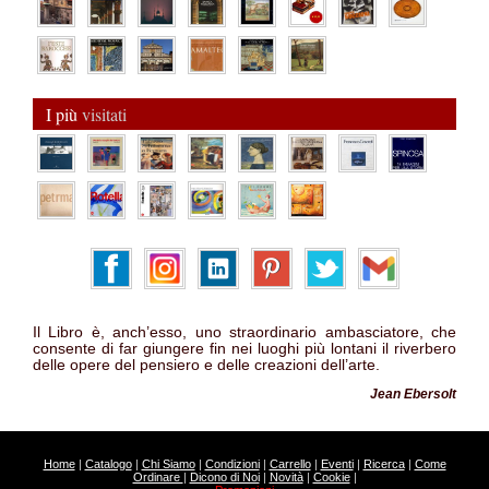
I più
visitati
Il Libro è, anch’esso, uno straordinario ambasciatore, che
consente di far giungere fin nei luoghi più lontani il riverbero
delle opere del pensiero e delle creazioni dell’arte.
Jean Ebersolt
Home
|
Catalogo
|
Chi Siamo
|
Condizioni
|
Carrello
|
Eventi
|
Ricerca
|
Come
Ordinare
|
Dicono di Noi
|
Novità
|
Cookie
|