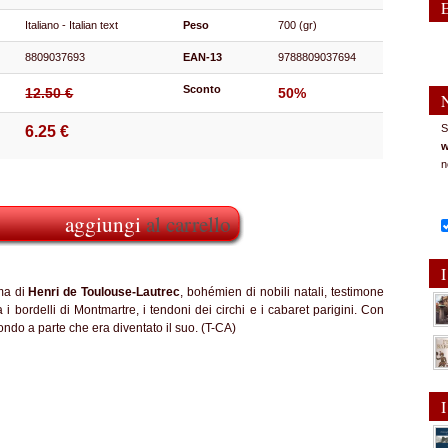
Italiano - Italian text
Peso
700 (gr)
8809037693
EAN-13
9788809037694
Sconto
12.50 €
50%
S
6.25 €
w
n
aggiungi
al carrello
I
ema di
Henri de Toulouse-Lautrec
, bohémien di nobili natali, testimone
a i bordelli di Montmartre, i tendoni dei circhi e i cabaret parigini. Con
 mondo a parte che era diventato il suo. (T-CA)
I