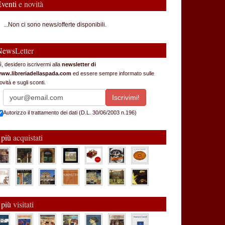
Eventi
e novità
...Non ci sono news/offerte disponibili.
News
Letter
ì, desidero iscrivermi alla
newsletter di
ww.libreriadellaspada.com
ed essere sempre informato sulle
ovità e sugli sconti.
Autorizzo il trattamento dei dati (D.L. 30/06/2003 n.196)
 più
acquistati
 più
visitati