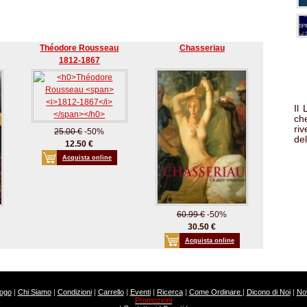
Théodore Rousseau
Chasseriau
1812-1867
Il
che
ri
25.00 €
-50%
del
12.50 €
Acquista online
60.99 €
-50%
30.50 €
Acquista online
logo
|
Chi Siamo
|
Condizioni
|
Carrello
|
Eventi
|
Ricerca
|
Come Ordinare
|
Dicono di Noi
|
Nov
Promozioni