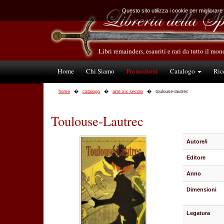
Questo sito utilizza i cookie per migliorare
Libri remainders, esauriti e rari da tutto il mo
Home
Chi Siamo
Promozioni
Catalogo
Ric
home
catalogo
arte xix secolo
toulouse-lautrec
Toulouse-Lautrec
Autore/i
Editore
Anno
Dimensioni
Legatura