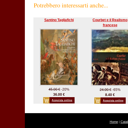
Potrebbero interessarti anche...
Santino Tagliafichi
Courbet e il Realismo
francese
45.00 €
-20%
24.00 €
-65%
36.00 €
8.40 €
Acquista online
Acquista online
Home
|
Cata