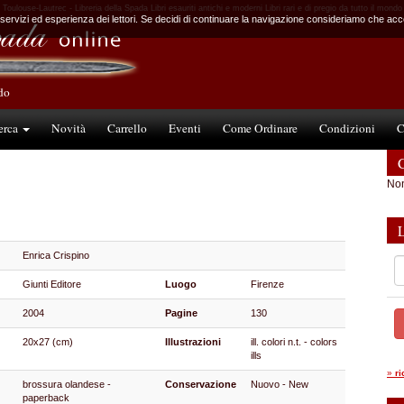
Toulouse-Lautrec - Libreria della Spada Libri esauriti antichi e moderni Libri rari e di pregio da tutto il mondo
 servizi ed esperienza dei lettori. Se decidi di continuare la navigazione consideriamo che accet
ndo
erca
Novità
Carrello
Eventi
Come Ordinare
Condizioni
C
C
Non
Enrica Crispino
Giunti Editore
Luogo
Firenze
2004
Pagine
130
20x27 (cm)
Illustrazioni
ill. colori n.t. - colors
ills
»
r
brossura olandese -
Conservazione
Nuovo - New
paperback