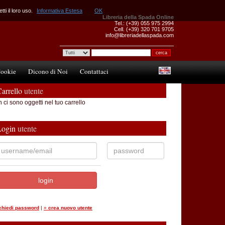
ti il loro uso.
Informativa Estesa
OK
Libreria della Spada Online
Tel.: (+39) 055 975 2994
Cell. (+39) 320 701 9705
info@libreriadellaspada.com
ookie
Dicono di Noi
Contattaci
arrello
utente
 ci sono oggetti nel tuo carrello
Login
utente
ichiedi password
|
»
crea nuovo utente