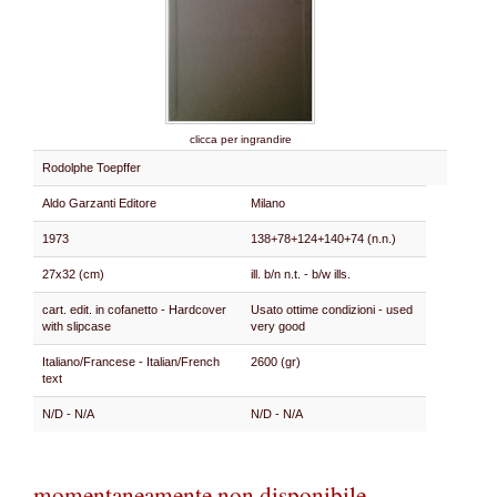
clicca per ingrandire
Rodolphe Toepffer
Aldo Garzanti Editore
Milano
1973
138+78+124+140+74 (n.n.)
27x32 (cm)
ill. b/n n.t. - b/w ills.
cart. edit. in cofanetto - Hardcover
Usato ottime condizioni - used
with slipcase
very good
Italiano/Francese - Italian/French
2600 (gr)
text
N/D - N/A
N/D - N/A
momentaneamente non disponibile