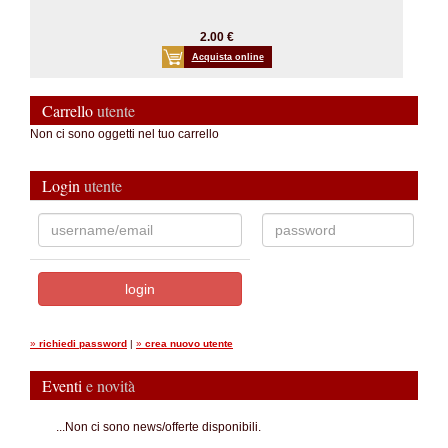
2.00 €
Acquista online
Carrello
utente
Non ci sono oggetti nel tuo carrello
Login
utente
»
richiedi password
|
»
crea nuovo utente
Eventi
e novità
...Non ci sono news/offerte disponibili.