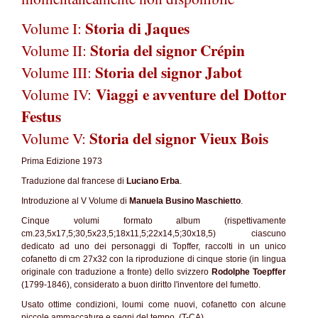
Storia di Jaques
Volume I:
Storia del signor Crépin
Volume II:
Storia del signor Jabot
Volume III:
Viaggi e avventure del Dottor
Volume IV:
Festus
Storia del signor Vieux Bois
Volume V:
Prima Edizione 1973
Traduzione dal francese di
Luciano Erba
.
Introduzione al V Volume di
Manuela Busino Maschietto
.
Cinque volumi formato album (rispettivamente
cm.23,5x17,5;30,5x23,5;18x11,5;22x14,5;30x18,5) ciascuno
dedicato ad uno dei personaggi di Topffer, raccolti in un unico
cofanetto di cm 27x32 con la riproduzione di cinque storie (in lingua
originale con traduzione a fronte) dello svizzero
Rodolphe Toepffer
(1799-1846), considerato a buon diritto l'inventore del fumetto.
Usato ottime condizioni, loumi come nuovi, cofanetto con alcune
piccole ammaccature e segni del tempo. (T-CA)