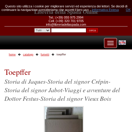
Questo sito utilizza i cookie per migliorare servizi ed esperienza dei lettori. Se decidi di
continuare la navigazione consideriamo che accetti il loro uso.
Libreria della Spada Online
Informativa Estesa
OK
Tel.: (+39) 055 975 2994
Cell. (+39) 320 701 9705
info@libreriadellaspada.com
home
catalogo
fumetti
toepffer
Toepffer
Storia di Jaques-Storia del signor Crépin-
Storia del signor Jabot-Viaggi e avventure del
Dottor Festus-Storia del signor Vieux Bois