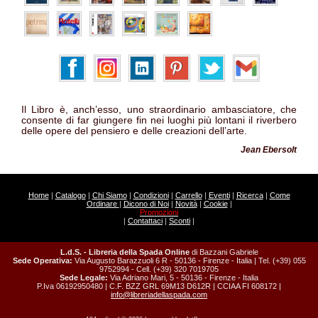
Il Libro è, anch’esso, uno straordinario ambasciatore, che
consente di far giungere fin nei luoghi più lontani il riverbero
delle opere del pensiero e delle creazioni dell’arte.
Jean Ebersolt
Home
|
Catalogo
|
Chi Siamo
|
Condizioni
|
Carrello
|
Eventi
|
Ricerca
|
Come
Ordinare
|
Dicono di Noi
|
Novità
|
Cookie
|
Promozioni
|
Contattaci
|
Sconti
|
L.d.S. - Libreria della Spada Online
di Bazzani Gabriele
Sede Operativa:
Via Augusto Barazzuoli 6 R - 50136 - Firenze - Italia | Tel. (+39) 055
9752994 - Cell. (+39) 320 7019705
Sede Legale:
Via Adriano Mari, 5 - 50136 - Firenze - Italia
P.Iva 06192950480 | C.F. BZZ GRL 69M13 D612R | CCIAA FI 608172 |
info@libreriadellaspada.com