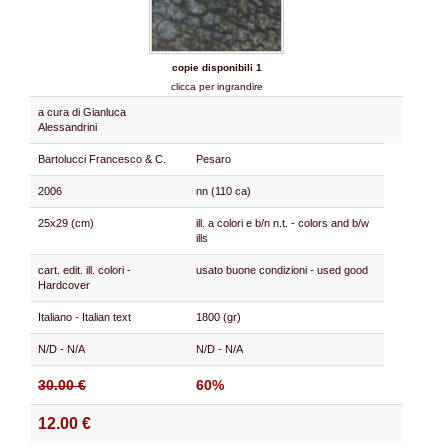
copie disponibili 1
clicca per ingrandire
a cura di Gianluca
Alessandrini
Bartolucci Francesco & C.
Pesaro
2006
nn (110 ca)
25x29 (cm)
ill. a colori e b/n n.t. - colors and b/w
ills
cart. edit. ill. colori -
usato buone condizioni - used good
Hardcover
Italiano - Italian text
1800 (gr)
N/D - N/A
N/D - N/A
30.00 €
60%
12.00 €