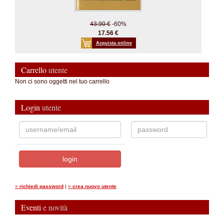
43.90 €
-60%
17.56 €
Acquista online
Carrello
utente
Non ci sono oggetti nel tuo carrello
Login
utente
»
richiedi password
|
»
crea nuovo utente
Eventi
e novità