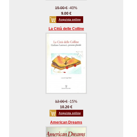
15.00 €
-40%
9.00 €
Acquista online
La Città delle Colline
12.00 €
-15%
10.20 €
Acquista online
American Dreams