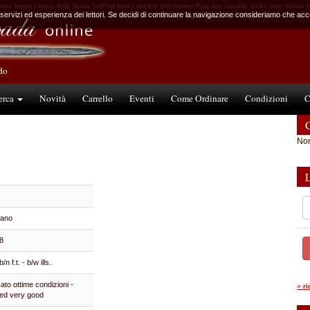
enza tempo Libreria della Spada Sold out books ancient and modern Rare and valuable books from around t
 servizi ed esperienza dei lettori. Se decidi di continuare la navigazione consideriamo che accet
ndo
erca
Novità
Carrello
Eventi
Come Ordinare
Condizioni
C
C
Non
lano
8
. b/n f.t. - b/w ills.
ato ottime condizioni -
»
r
ed very good