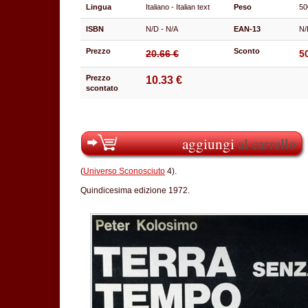
Lingua
Italiano - Italian text
Peso
50
ISBN
N/D - N/A
EAN-13
N/
Prezzo
Sconto
20.66 €
5
Prezzo
10.33 €
scontato
aggiungi
al carrello
(
Universo Sconosciuto
4).
Quindicesima edizione 1972.