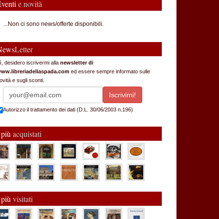
Eventi
e novità
...Non ci sono news/offerte disponibili.
News
Letter
ì, desidero iscrivermi alla
newsletter di
ww.libreriadellaspada.com
ed essere sempre informato sulle
ovità e sugli sconti.
Autorizzo il trattamento dei dati (D.L. 30/06/2003 n.196)
 più
acquistati
 più
visitati