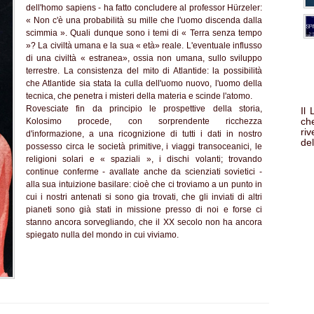
dell'homo sapiens - ha fatto concludere al professor Hürzeler:
« Non c'è una probabilità su mille che l'uomo discenda dalla
scimmia ». Quali dunque sono i temi di « Terra senza tempo
»? La civiltà umana e la sua « età» reale. L'eventuale influsso
di una civiltà « estranea», ossia non umana, sullo sviluppo
terrestre. La consistenza del mito di Atlantide: la possibilità
che Atlantide sia stata la culla dell'uomo nuovo, l'uomo della
tecnica, che penetra i misteri della materia e scinde l'atomo.
Rovesciate fin da principio le prospettive della storia,
Il
che
Kolosimo procede, con sorprendente ricchezza
ri
d'informazione, a una ricognizione di tutti i dati in nostro
del
possesso circa le società primitive, i viaggi transoceanici, le
religioni solari e « spaziali », i dischi volanti; trovando
continue conferme - avallate anche da scienziati sovietici -
alla sua intuizione basilare: cioè che ci troviamo a un punto in
cui i nostri antenati si sono gia trovati, che gli inviati di altri
pianeti sono già stati in missione presso di noi e forse ci
stanno ancora sorvegliando, che il XX secolo non ha ancora
spiegato nulla del mondo in cui viviamo.