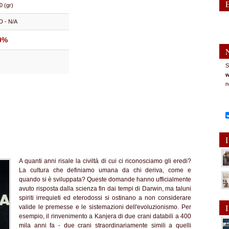
0 (gr)
D - N/A
0%
S
w
n
I
A quanti anni risale la civiltà di cui ci riconosciamo gli eredi?
La cultura che definiamo umana da chi deriva, come e
quando si è sviluppata? Queste domande hanno ufficialmente
avuto risposta dalla scienza fin dai tempi di Darwin, ma taluni
spiriti irrequieti ed eterodossi si ostinano a non considerare
I
valide le premesse e le sistemazioni dell'evoluzionismo. Per
esempio, il rinvenimento a Kanjera di due crani databili a 400
mila anni fa - due crani straordinariamente simili a quelli