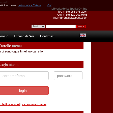
he world
ti il loro uso.
Informativa Estesa
OK
Libreria della Spada Online
Tel.: (+39) 055 975 2994
Cell. (+39) 320 701 9705
info@libreriadellaspada.com
ookie
Dicono di Noi
Contattaci
arrello
utente
 ci sono oggetti nel tuo carrello
Login
utente
ichiedi password
|
»
crea nuovo utente