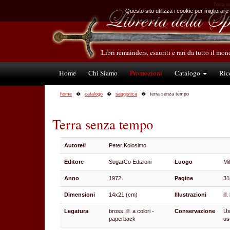
Terra s
Questo sito utilizza i cookie per migliorare
Libri remainders, esauriti e rari da tutto il mo
Home
Chi Siamo
Promozioni
Catalogo
Ric
home
catalogo
saggistica
terra senza tempo
Terra senza tempo
Autore/i
Peter Kolosimo
Editore
SugarCo Edizioni
Luogo
Mi
Anno
1972
Pagine
31
Dimensioni
14x21 (cm)
Illustrazioni
ill
Legatura
bross. ill. a colori -
Conservazione
Us
paperback
us