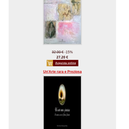
32.00 €
-15%
27.20 €
Acquista online
Un'Arte rara e Preziosa