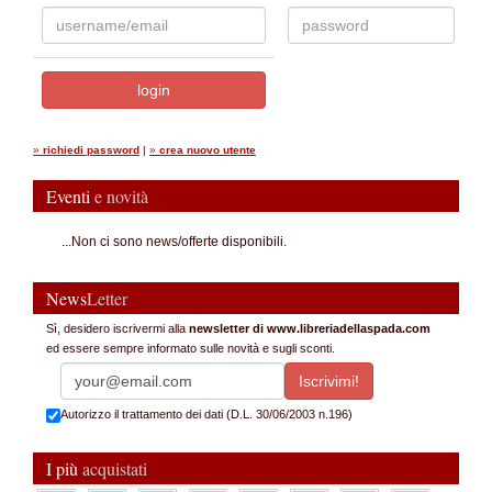
»
richiedi password
|
»
crea nuovo utente
Eventi
e novità
...Non ci sono news/offerte disponibili.
News
Letter
Sì, desidero iscrivermi alla
newsletter di www.libreriadellaspada.com
ed essere sempre informato sulle novità e sugli sconti.
Autorizzo il trattamento dei dati (D.L. 30/06/2003 n.196)
I più
acquistati