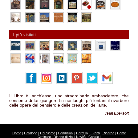
I più
visitati
Il Libro è, anch’esso, uno straordinario ambasciatore, che
consente di far giungere fin nei luoghi più lontani il riverbero
delle opere del pensiero e delle creazioni dell’arte.
Jean Ebersolt
Home
|
Catalogo
|
Chi Siamo
|
Condizioni
|
Carrello
|
Eventi
|
Ricerca
|
Come
Ordinare
|
Dicono di Noi
|
Novità
|
Cookie
|