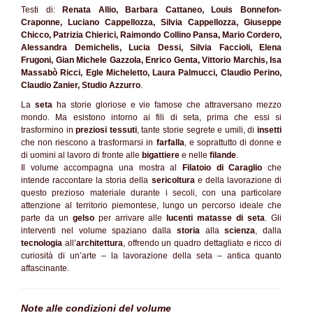
Testi di:
Renata Allio, Barbara Cattaneo, Louis Bonnefon-
Craponne, Luciano Cappellozza, Silvia Cappellozza, Giuseppe
Chicco, Patrizia Chierici, Raimondo Collino Pansa, Mario Cordero,
Alessandra Demichelis, Lucia Dessi, Silvia Faccioli, Elena
Frugoni, Gian Michele Gazzola, Enrico Genta, Vittorio Marchis, Isa
Massabò Ricci, Egle Micheletto, Laura Palmucci, Claudio Perino,
Claudio Zanier, Studio Azzurro
.
La
seta
ha storie gloriose e vie famose che attraversano mezzo
mondo. Ma esistono intorno ai fili di seta, prima che essi si
trasformino in
preziosi tessuti
, tante storie segrete e umili, di
insetti
che non riescono a trasformarsi in
farfalla
, e soprattutto di donne e
di uomini al lavoro di fronte alle
bigattiere
e nelle
filande
.
Il volume accompagna una mostra al
Filatoio di Caraglio
che
intende raccontare la storia della
sericoltura
e della lavorazione di
questo prezioso materiale durante i secoli, con una particolare
attenzione al territorio piemontese, lungo un percorso ideale che
parte da un
gelso
per arrivare alle
lucenti matasse di seta
. Gli
interventi nel volume spaziano dalla
storia
alla
scienza
, dalla
tecnologia
all’
architettura
, offrendo un quadro dettagliato e ricco di
curiosità di un’arte – la lavorazione della seta – antica quanto
affascinante.
Note alle condizioni del volume