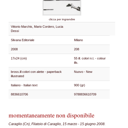
clicca per ingrandire
Vittorio Marchis, Mario Cordero, Lucia
Dessi
Silvana Editoriale
Milano
2008
208
17x24 (cm)
55 ill. colori n.t. - colour
ills.
bross.ill colori con alette - paperback
Nuovo - New
illustrated
Italiano - Italian text
900 (gr)
8836610706
9788836610709
momentaneamente non disponibile
Caraglio (Cn), Filatoio di Caraglio, 15 marzo - 15 giugno 2008.