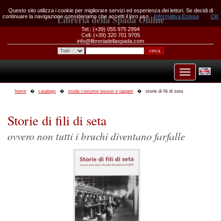
Questo sito utilizza i cookie per migliorare servizi ed esperienza dei lettori. Se decidi di
continuare la navigazione consideriamo che accetti il loro uso.
Libreria della Spada Online
Informativa Estesa
OK
Tel.: (+39) 055 975 2994
Cell. (+39) 320 701 9705
info@libreriadellaspada.com
home
catalogo
moda costume tessuti e tappeti
storie di fili di seta
Storie di fili di seta
ovvero non tutti i bruchi diventano farfalle