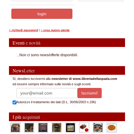
»
richiedi password
|
»
crea nuovo utente
Eventi
e novità
...Non ci sono news/offerte disponibili.
News
Letter
Sì, desidero iscrivermi alla
newsletter di www.libreriadellaspada.com
ed essere sempre informato sulle novità e sugli sconti.
Autorizzo il trattamento dei dati (D.L. 30/06/2003 n.196)
I più
acquistati