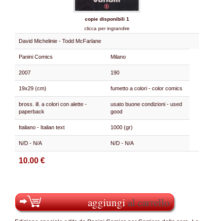
copie disponibili 1
clicca per ingrandire
David Michelinie - Todd McFarlane
Panini Comics
Milano
2007
190
19x29 (cm)
fumetto a colori - color comics
bross. ill. a colori con alette -
usato buone condizioni - used
paperback
good
Italiano - Italian text
1000 (gr)
N/D - N/A
N/D - N/A
10.00 €
aggiungi
al carrello