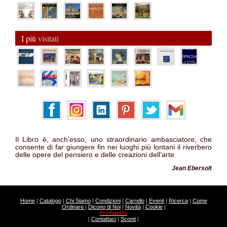
I più
visitati
Il Libro è, anch’esso, uno straordinario ambasciatore, che
consente di far giungere fin nei luoghi più lontani il riverbero
delle opere del pensiero e delle creazioni dell’arte.
Jean Ebersolt
Home
|
Catalogo
|
Chi Siamo
|
Condizioni
|
Carrello
|
Eventi
|
Ricerca
|
Come
Ordinare
|
Dicono di Noi
|
Novità
|
Cookie
|
Promozioni
|
Contattaci
|
Sconti
|