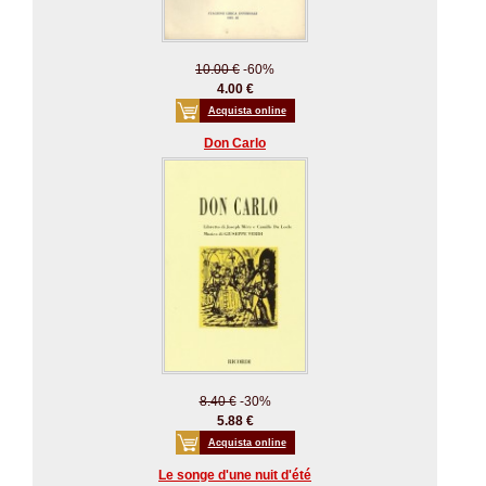
10.00 €
-60%
4.00 €
Acquista online
Don Carlo
8.40 €
-30%
5.88 €
Acquista online
Le songe d'une nuit d'été