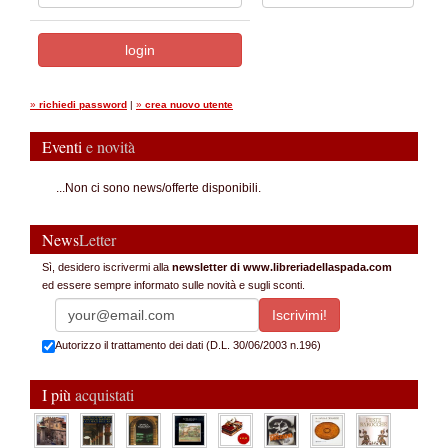
»
richiedi password
|
»
crea nuovo utente
Eventi
e novità
...Non ci sono news/offerte disponibili.
News
Letter
Sì, desidero iscrivermi alla
newsletter di www.libreriadellaspada.com
ed essere sempre informato sulle novità e sugli sconti.
Autorizzo il trattamento dei dati (D.L. 30/06/2003 n.196)
I più
acquistati