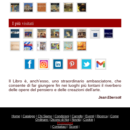
I più
visitati
Il Libro è, anch’esso, uno straordinario ambasciatore, che
consente di far giungere fin nei luoghi più lontani il riverbero
delle opere del pensiero e delle creazioni dell’arte.
Jean Ebersolt
Home
|
Catalogo
|
Chi Siamo
|
Condizioni
|
Carrello
|
Eventi
|
Ricerca
|
Come
Ordinare
|
Dicono di Noi
|
Novità
|
Cookie
|
Promozioni
|
Contattaci
|
Sconti
|