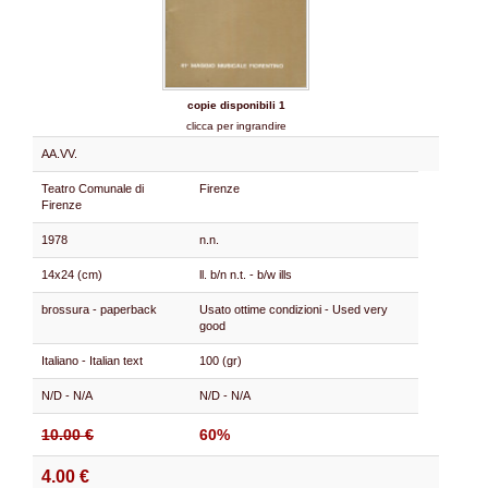
copie disponibili 1
clicca per ingrandire
AA.VV.
Teatro Comunale di
Firenze
Firenze
1978
n.n.
14x24 (cm)
ll. b/n n.t. - b/w ills
brossura - paperback
Usato ottime condizioni - Used very
good
Italiano - Italian text
100 (gr)
N/D - N/A
N/D - N/A
10.00 €
60%
4.00 €