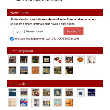
...Non ci sono news/offerte disponibili.
News
Letter
Sì, desidero iscrivermi alla
newsletter di www.libreriadellaspada.com
ed essere sempre informato sulle novità e sugli sconti.
Autorizzo il trattamento dei dati (D.L. 30/06/2003 n.196)
I più
acquistati
I più
visitati