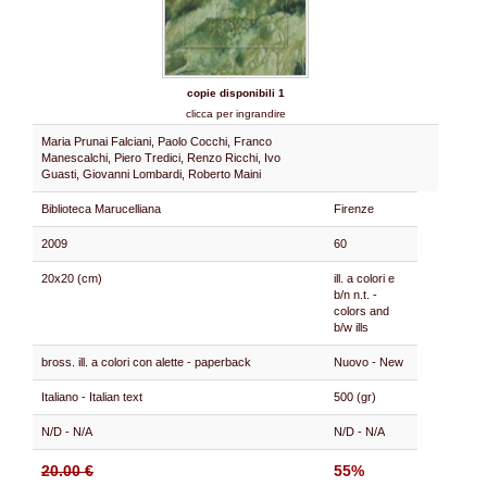
copie disponibili 1
clicca per ingrandire
Maria Prunai Falciani, Paolo Cocchi, Franco
Manescalchi, Piero Tredici, Renzo Ricchi, Ivo
Guasti, Giovanni Lombardi, Roberto Maini
Biblioteca Marucelliana
Firenze
2009
60
20x20 (cm)
ill. a colori e
b/n n.t. -
colors and
b/w ills
bross. ill. a colori con alette - paperback
Nuovo - New
Italiano - Italian text
500 (gr)
N/D - N/A
N/D - N/A
20.00 €
55%