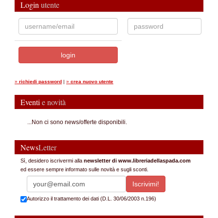
Login
utente
»
richiedi password
|
»
crea nuovo utente
Eventi
e novità
...Non ci sono news/offerte disponibili.
News
Letter
Sì, desidero iscrivermi alla
newsletter di www.libreriadellaspada.com
ed essere sempre informato sulle novità e sugli sconti.
Autorizzo il trattamento dei dati (D.L. 30/06/2003 n.196)