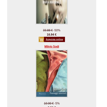
33.88 €
-50%
16.94 €
Acquista online
Milvio Sodi
10.00 €
-5%