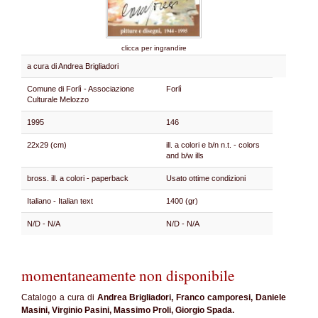
clicca per ingrandire
a cura di Andrea Brigliadori
Comune di Forlì - Associazione
Forlì
Culturale Melozzo
1995
146
22x29 (cm)
ill. a colori e b/n n.t. - colors
and b/w ills
bross. ill. a colori - paperback
Usato ottime condizioni
Italiano - Italian text
1400 (gr)
N/D - N/A
N/D - N/A
momentaneamente non disponibile
Catalogo a cura di
Andrea Brigliadori, Franco camporesi, Daniele
Masini, Virginio Pasini, Massimo Proli, Giorgio Spada.