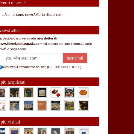
Eventi
e novità
...Non ci sono news/offerte disponibili.
News
Letter
ì, desidero iscrivermi alla
newsletter di
ww.libreriadellaspada.com
ed essere sempre informato sulle
ovità e sugli sconti.
Autorizzo il trattamento dei dati (D.L. 30/06/2003 n.196)
 più
acquistati
 più
visitati