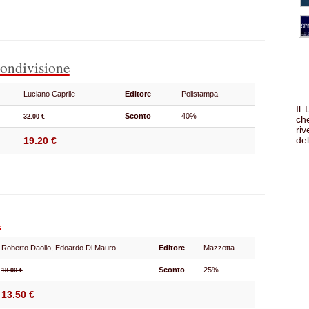
ondivisione
Luciano Caprile
Editore
Polistampa
Il
Sconto
40%
32.00 €
che
ri
del
19.20 €
i
Roberto Daolio, Edoardo Di Mauro
Editore
Mazzotta
Sconto
25%
18.00 €
13.50 €