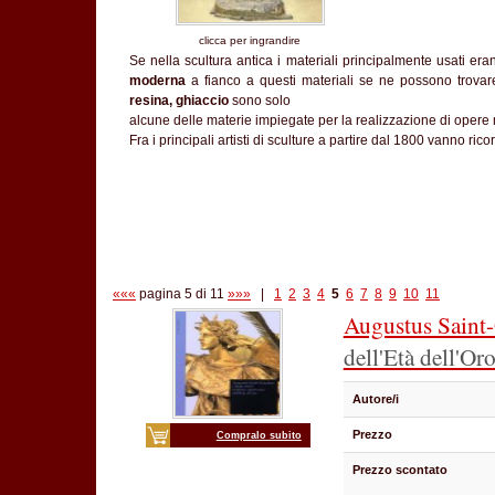
clicca per ingrandire
Se nella scultura antica i materiali principalmente usati eran
moderna
a fianco a questi materiali se ne possono trovare
resina, ghiaccio
sono solo
alcune delle materie impiegate per la realizzazione di oper
Fra i principali artisti di sculture a partire dal 1800 vanno rico
«««
pagina 5 di 11
»»»
|
1
2
3
4
5
6
7
8
9
10
11
Augustus Saint
dell'Età dell'Or
Autore/i
Prezzo
Compralo subito
Prezzo scontato