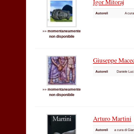
Igor Mitoraj
Autore/i
A cura
»»
momentaneamente
non disponibile
Giuseppe Mace
Autore/i
Daniele Luc
»»
momentaneamente
non disponibile
Arturo Martini
Autore/i
a cura di Gian