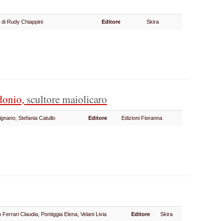
 di Rudy Chiappini
Editore
Skira
donio,
scultore maiolicaro
ignano, Stefania Catullo
Editore
Edizioni Fioranna
 Ferrari Claudia, Pontiggia Elena, Velani Livia
Editore
Skira