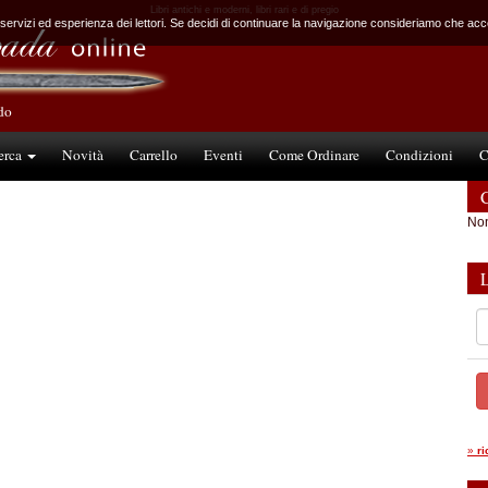
Libri antichi e moderni, libri rari e di pregio
 servizi ed esperienza dei lettori. Se decidi di continuare la navigazione consideriamo che accet
ndo
erca
Novità
Carrello
Eventi
Come Ordinare
Condizioni
C
C
Non
»
r