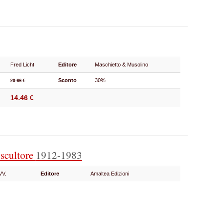
Fred Licht
Editore
Maschietto & Musolino
Sconto
30%
20.66 €
14.46 €
scultore
1912-1983
VV.
Editore
Amaltea Edizioni