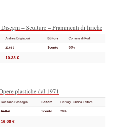
o
Disegni – Sculture – Frammenti di liriche
Andrea Brigliadori
Editore
Comune di Forlì
Sconto
50%
20.66 €
10.33 €
Opere plastiche dal 1971
Rossana Bossaglia
Editore
Pierluigi Lubrina Editore
Sconto
20%
20.00 €
16.00 €