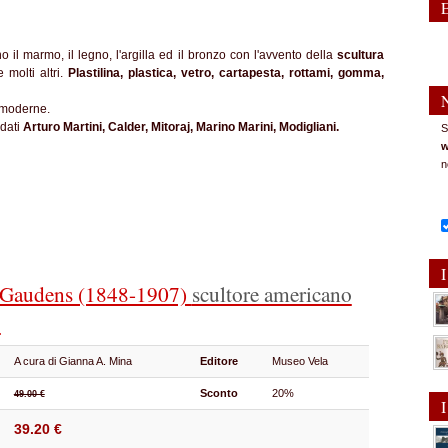
o il marmo, il legno, l'argilla ed il bronzo con l'avvento della
scultura
 molti altri.
Plastilina, plastica, vetro, cartapesta, rottami, gomma,
e moderne.
rdati
Arturo Martini, Calder, Mitoraj, Marino Marini, Modigliani.
S
w
n
I
-Gaudens (1848-1907)
scultore americano
o
A cura di Gianna A. Mina
Editore
Museo Vela
Sconto
20%
49.00 €
I
39.20 €