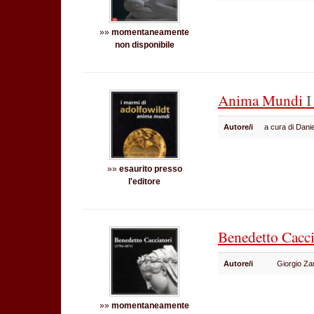
»»
momentaneamente
non disponibile
Anima Mundi
I
Autore/i
a cura di Dani
»»
esaurito presso
l'editore
Benedetto Cacci
Autore/i
Giorgio Za
»»
momentaneamente