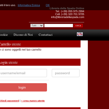
ti il loro uso.
Informativa Estesa
OK
Libreria della Spada Online
Tel.: (+39) 055 975 2994
Cell. (+39) 320 701 9705
info@libreriadellaspada.com
ookie
Dicono di Noi
Contattaci
arrello
utente
 ci sono oggetti nel tuo carrello
Login
utente
ichiedi password
|
»
crea nuovo utente