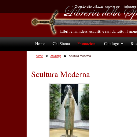
Questo sito utilizza i cookie per migliorare
Libri remainders, esauriti e rari da tutto il mo
Home
Chi Siamo
Promozioni
Catalogo
Ric
home
catalogo
scultura moderna
Scultura Moderna