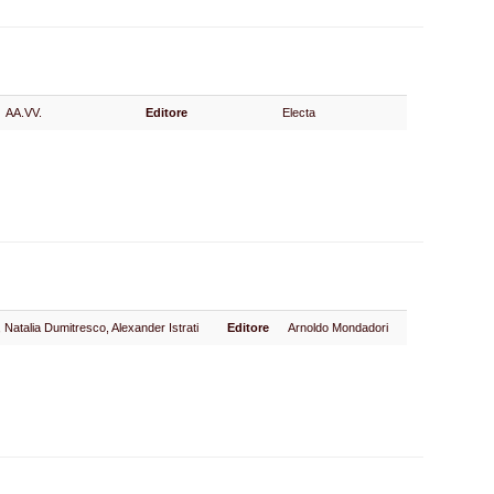
AA.VV.
Editore
Electa
 Natalia Dumitresco, Alexander Istrati
Editore
Arnoldo Mondadori