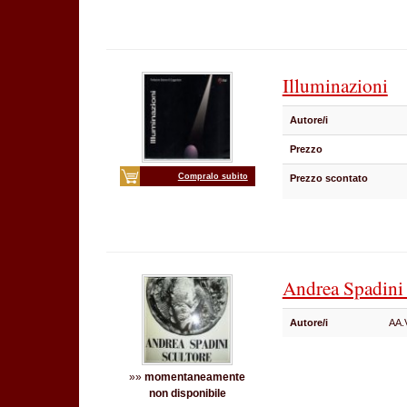
Illuminazioni
Autore/i
Prezzo
Compralo subito
Prezzo scontato
Andrea Spadini 
Autore/i
AA.
»»
momentaneamente
non disponibile