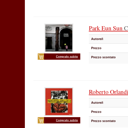
Park Eun Sun
C
Autore/i
Prezzo
Compralo subito
Prezzo scontato
Roberto Orland
Autore/i
Prezzo
Compralo subito
Prezzo scontato