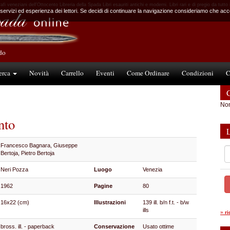
fi veneziani dell'Ottocento Libreria della Spada Libri esauriti antichi e moderni. Libri rari e di pregio da tutto
 servizi ed esperienza dei lettori. Se decidi di continuare la navigazione consideriamo che accet
ndo
erca
Novità
Carrello
Eventi
Come Ordinare
Condizioni
C
C
Non
nto
Francesco Bagnara, Giuseppe
Bertoja, Pietro Bertoja
Neri Pozza
Luogo
Venezia
1962
Pagine
80
16x22 (cm)
Illustrazioni
139 ill. b/n f.t. - b/w
ills
»
r
bross. ill. - paperback
Conservazione
Usato ottime