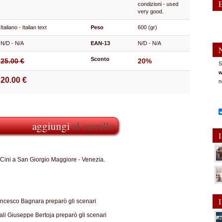
condizioni - used
very good.
Italiano - Italian text
Peso
600 (gr)
N/D - N/A
EAN-13
N/D - N/A
Sconto
25.00 €
20%
S
w
20.00 €
n
aggiungi
al carrello
I
Cini a San Giorgio Maggiore - Venezia.
I
ancesco Bagnara preparò gli scenari
ali Giuseppe Bertoja preparò gli scenari