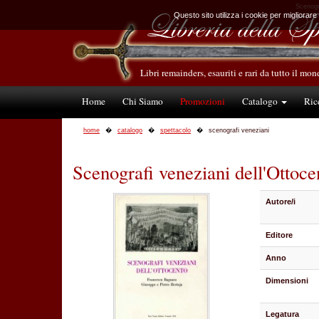
Scenogra
Questo sito utilizza i cookie per migliorare
Libri remainders, esauriti e rari da tutto il mo
Home
Chi Siamo
Promozioni
Catalogo
Ric
home
catalogo
spettacolo
scenografi veneziani
Scenografi veneziani dell'Ottoce
Autore/i
Editore
Anno
Dimensioni
Legatura