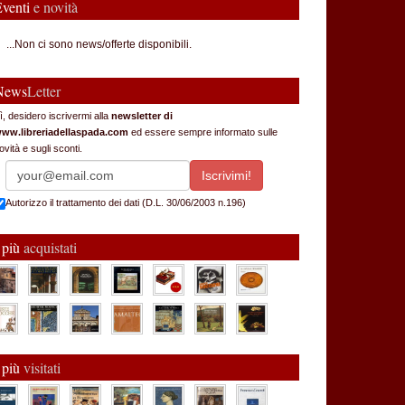
Eventi
e novità
...Non ci sono news/offerte disponibili.
News
Letter
ì, desidero iscrivermi alla
newsletter di
ww.libreriadellaspada.com
ed essere sempre informato sulle
ovità e sugli sconti.
Autorizzo il trattamento dei dati (D.L. 30/06/2003 n.196)
 più
acquistati
 più
visitati