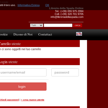
 il mondo
ti il loro uso.
Informativa Estesa
OK
Libreria della Spada Online
Tel.: (+39) 055 975 2994
Cell. (+39) 320 701 9705
info@libreriadellaspada.com
ookie
Dicono di Noi
Contattaci
arrello
utente
 ci sono oggetti nel tuo carrello
Login
utente
ichiedi password
|
»
crea nuovo utente