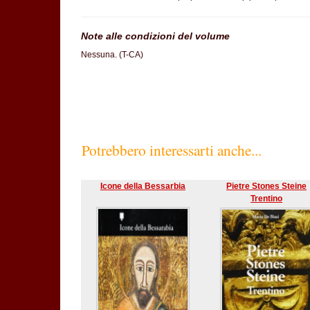
Note alle condizioni del volume
Nessuna. (T-CA)
Potrebbero interessarti anche...
Icone della Bessarbia
Pietre Stones Steine
Trentino