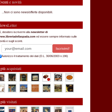
Eventi
e novità
...Non ci sono news/offerte disponibili.
News
Letter
ì, desidero iscrivermi alla
newsletter di
ww.libreriadellaspada.com
ed essere sempre informato sulle
ovità e sugli sconti.
Autorizzo il trattamento dei dati (D.L. 30/06/2003 n.196)
 più
acquistati
 più
visitati