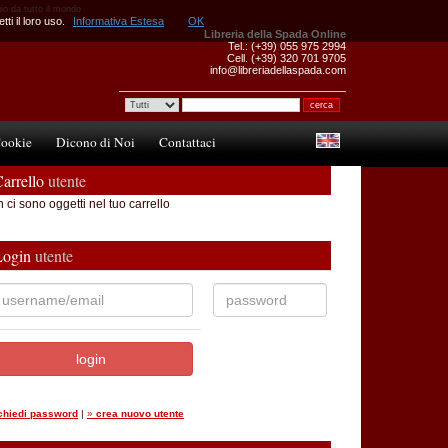
gio da tutto il mondo
ti il loro uso.
Informativa Estesa
OK
Libreria della Spada Online
Tel.: (+39) 055 975 2994
Cell. (+39) 320 701 9705
info@libreriadellaspada.com
ookie
Dicono di Noi
Contattaci
arrello
utente
 ci sono oggetti nel tuo carrello
Login
utente
ichiedi password
|
»
crea nuovo utente