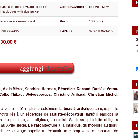
cart. edit. con sovracc. ill. colori -
Conservazione
Nuovo - New
Hardcover with dustjacket
Francese - French text
Peso
1600 (gr)
2903824495
EAN-13
9782903824495
S
30.00 €
w
n
aggiungi
al carrello
I
s, Alain Mérot, Sandrine Herman, Bénédicte Renaud, Danièle Véron-
olle, Thibaut Wolvesperges, Christine Aribaud, Christian Michel,
à vouloir définir plus précisément la
beauté artistique
conçue par le
tifs liés à un répertoire de l'
artiste-décorateur
, tantôt il englobe la
t au politique, au religieux, au social. Saisir sa spécificité oblige à
I
au XVIIe siècle. De l'
architecture
à la
musique
, du
mobilier
au
tissu
,
cle
, cet ouvrage appelle à découvrir un champ vaste et important de