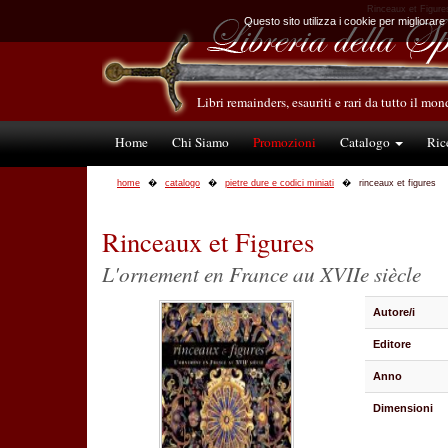
Rinceaux et Figures 
Questo sito utilizza i cookie per migliorare
Libri remainders, esauriti e rari da tutto il mo
Home
Chi Siamo
Promozioni
Catalogo
Ric
home
catalogo
pietre dure e codici miniati
rinceaux et figures
Rinceaux et Figures
L'ornement en France au XVIIe siècle
Autore/i
Editore
Anno
Dimensioni