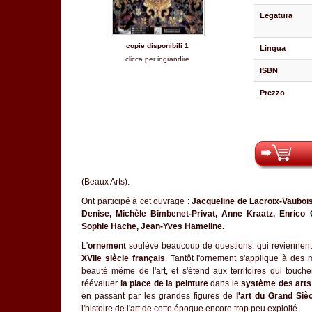
Legatura
copie disponibili 1
Lingua
clicca per ingrandire
ISBN
Prezzo
(Beaux Arts).
Ont participé à cet ouvrage :
Jacqueline de Lacroix-Vauboi
Denise, Michèle Bimbenet-Privat, Anne Kraatz, Enrico C
Sophie Hache, Jean-Yves Hameline.
L'
ornement
soulève beaucoup de questions, qui reviennent 
XVIIe siècle français
. Tantôt l'ornement s'applique à des mo
beauté même de l'art, et s'étend aux territoires qui touchen
réévaluer
la place de la peinture
dans le
système des arts
en passant par les grandes figures de
l'art du Grand Siè
l'histoire de l'art de cette époque encore trop peu exploité.