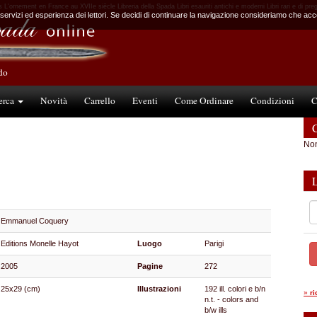
L'ornement en France au XVIIe siècle Libreria della Spada Libri esauriti antichi e moderni Libri rari e di pre
 servizi ed esperienza dei lettori. Se decidi di continuare la navigazione consideriamo che accet
ndo
erca
Novità
Carrello
Eventi
Come Ordinare
Condizioni
C
C
Non
Emmanuel Coquery
Editions Monelle Hayot
Luogo
Parigi
2005
Pagine
272
25x29 (cm)
Illustrazioni
192 ill. colori e b/n
»
r
n.t. - colors and
b/w ills