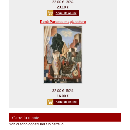
33.00 €
-30%
23.10 €
Acquista online
René Paresce magia colore
32.00 €
-50%
16.00 €
Acquista online
Carrello
utente
Non ci sono oggetti nel tuo carrello