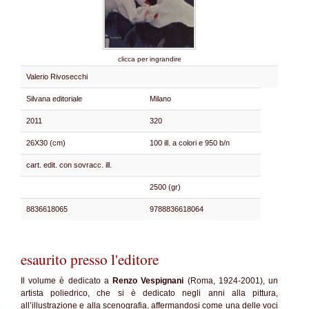
clicca per ingrandire
Valerio Rivosecchi
Silvana editoriale
Milano
2011
320
26X30 (cm)
100 ill. a colori e 950 b/n
cart. edit. con sovracc. ill.
2500 (gr)
8836618065
9788836618064
esaurito presso l'editore
Il volume è dedicato a
Renzo Vespignani
(Roma, 1924-2001), un
artista poliedrico, che si è dedicato negli anni alla pittura,
all’illustrazione e alla scenografia, affermandosi come una delle voci