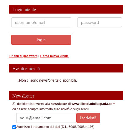
Login
utente
»
richiedi password
|
»
crea nuovo utente
Eventi
e novità
...Non ci sono news/offerte disponibili.
News
Letter
Sì, desidero iscrivermi alla
newsletter di www.libreriadellaspada.com
ed essere sempre informato sulle novità e sugli sconti.
Autorizzo il trattamento dei dati (D.L. 30/06/2003 n.196)