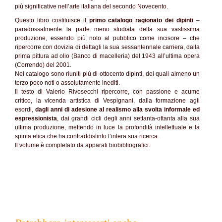
più significative nell’arte italiana del secondo Novecento.
Questo libro costituisce il
primo catalogo ragionato dei
dipinti
–
paradossalmente la parte meno studiata della sua vastissima
produzione, essendo più noto al pubblico come incisore – che
ripercorre con dovizia di dettagli la sua sessantennale carriera, dalla
prima pittura ad olio (Banco di macelleria) del 1943 all’ultima opera
(Correndo) del 2001.
Nel catalogo sono riuniti più di ottocento dipinti, dei quali almeno un
terzo poco noti o assolutamente inediti.
Il testo di Valerio Rivosecchi ripercorre, con passione e acume
critico, la vicenda artistica di Vespignani, dalla formazione agli
esordi,
dagli anni di adesione al realismo alla svolta informale ed
espressionista
, dai grandi cicli degli anni settanta-ottanta alla sua
ultima produzione, mettendo in luce la profondità intellettuale e la
spinta etica che ha contraddistinto l’intera sua ricerca.
Il volume è completato da apparati biobibliografici.