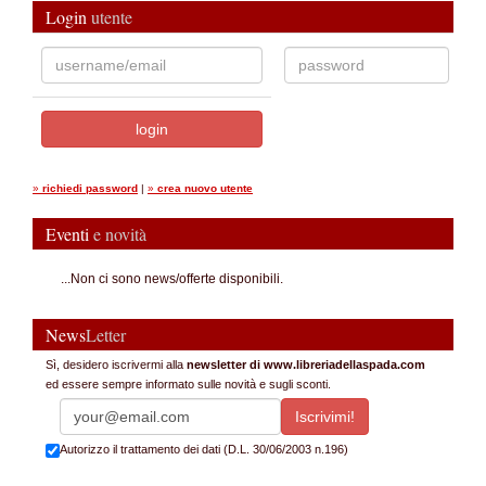
Login
utente
»
richiedi password
|
»
crea nuovo utente
Eventi
e novità
...Non ci sono news/offerte disponibili.
News
Letter
Sì, desidero iscrivermi alla
newsletter di www.libreriadellaspada.com
ed essere sempre informato sulle novità e sugli sconti.
Autorizzo il trattamento dei dati (D.L. 30/06/2003 n.196)