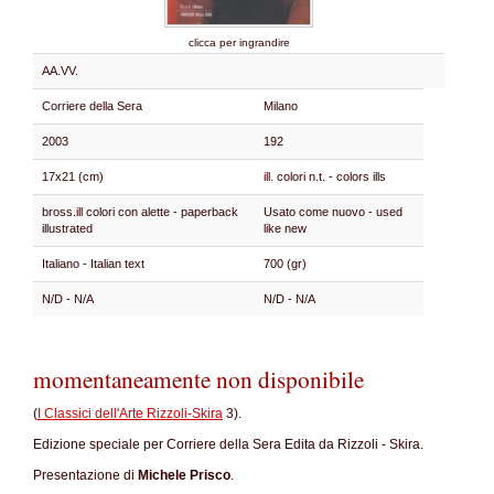
clicca per ingrandire
AA.VV.
Corriere della Sera
Milano
2003
192
17x21 (cm)
ill. colori n.t. - colors ills
bross.ill colori con alette - paperback
Usato come nuovo - used
illustrated
like new
Italiano - Italian text
700 (gr)
N/D - N/A
N/D - N/A
momentaneamente non disponibile
(
I Classici dell'Arte Rizzoli-Skira
3).
Edizione speciale per Corriere della Sera Edita da Rizzoli - Skira.
Presentazione di
Michele Prisco
.