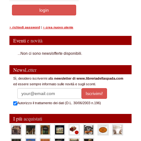
»
richiedi password
|
»
crea nuovo utente
Eventi
e novità
...Non ci sono news/offerte disponibili.
News
Letter
Sì, desidero iscrivermi alla
newsletter di www.libreriadellaspada.com
ed essere sempre informato sulle novità e sugli sconti.
Autorizzo il trattamento dei dati (D.L. 30/06/2003 n.196)
I più
acquistati