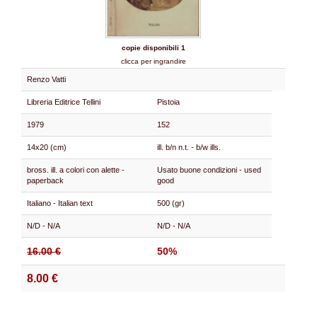
copie disponibili 1
clicca per ingrandire
Renzo Vatti
Libreria Editrice Tellini
Pistoia
1979
152
14x20 (cm)
ill. b/n n.t. - b/w ills.
bross. ill. a colori con alette -
Usato buone condizioni - used
paperback
good
Italiano - Italian text
500 (gr)
N/D - N/A
N/D - N/A
16.00 €
50%
8.00 €