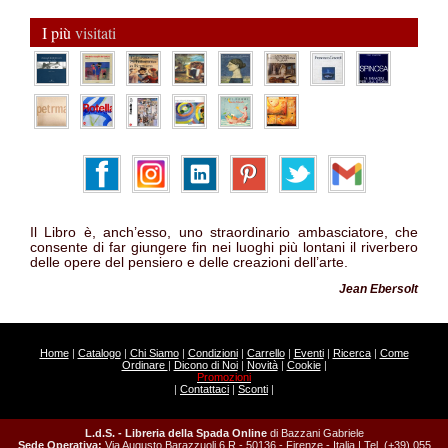
I più
visitati
Il Libro è, anch’esso, uno straordinario ambasciatore, che
consente di far giungere fin nei luoghi più lontani il riverbero
delle opere del pensiero e delle creazioni dell’arte.
Jean Ebersolt
Home
|
Catalogo
|
Chi Siamo
|
Condizioni
|
Carrello
|
Eventi
|
Ricerca
|
Come
Ordinare
|
Dicono di Noi
|
Novità
|
Cookie
|
Promozioni
|
Contattaci
|
Sconti
|
L.d.S. - Libreria della Spada Online
di Bazzani Gabriele
Sede Operativa:
Via Augusto Barazzuoli 6 R - 50136 - Firenze - Italia | Tel. (+39) 055