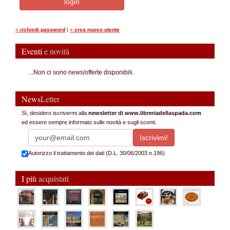
»
richiedi password
|
»
crea nuovo utente
Eventi
e novità
...Non ci sono news/offerte disponibili.
News
Letter
Sì, desidero iscrivermi alla
newsletter di www.libreriadellaspada.com
ed essere sempre informato sulle novità e sugli sconti.
Autorizzo il trattamento dei dati (D.L. 30/06/2003 n.196)
I più
acquistati