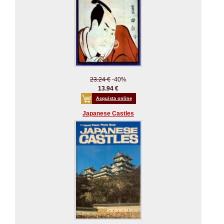
23.24 €
-40%
13.94 €
Acquista online
Japanese Castles