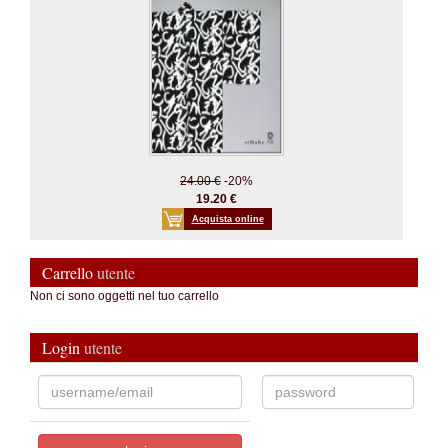
24.00 €
-20%
19.20 €
Acquista online
Carrello
utente
Non ci sono oggetti nel tuo carrello
Login
utente