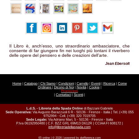
Il Libro è, anch’esso, uno straordinario ambasciatore, che
consente di far giungere fin nei luoghi più lontani il riverbero
delle opere del pensiero e delle creazioni dell’arte.
Jean Ebersolt
Home
|
Catalogo
|
Chi Siamo
|
Condizioni
|
Carrello
|
Eventi
|
Ricerca
|
Come
Ordinare
|
Dicono di Noi
|
Novità
|
Cookie
|
Promozioni
|
Contattaci
|
Sconti
|
L.d.S. - Libreria della Spada Online
di Bazzani Gabriele
Sede Operativa:
Via Augusto Barazzuoli 6 R - 50136 - Firenze - Italia | Tel. (+39) 055
9752994 - Cell. (+39) 320 7019705
Sede Legale:
Via Adriano Mari, 5 - 50136 - Firenze - Italia
P.Iva 06192950480 | C.F. BZZ GRL 69M13 D612R | CCIAA FI 608172 |
info@libreriadellaspada.com
65 online | © 2026 | powered by
dotflorence.com