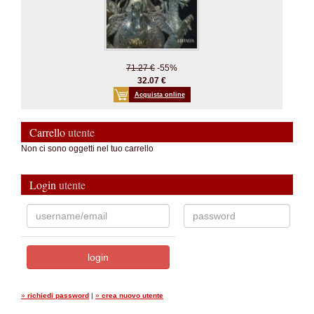
71.27 €
-55%
32.07 €
Acquista online
Carrello
utente
Non ci sono oggetti nel tuo carrello
Login
utente
»
richiedi password
|
»
crea nuovo utente