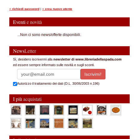
»
richiedi password
|
»
crea nuovo utente
Eventi
e novità
...Non ci sono news/offerte disponibili.
News
Letter
Sì, desidero iscrivermi alla
newsletter di www.libreriadellaspada.com
ed essere sempre informato sulle novità e sugli sconti.
Autorizzo il trattamento dei dati (D.L. 30/06/2003 n.196)
I più
acquistati