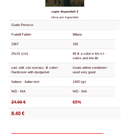
copie disponibili 2
clicca per ingrandire
Guido Perocco
Fratelli Fabbri
Milano
1967
100
25x31 (cm)
86 ill. a colori e b/n n.t. -
colors and b/w ills
cart. edit. con sovracc. ill. colori -
Usato ottime condizioni -
Hardcover with dustjacket
used very good
Italiano - Italian text
1400 (gr)
N/D - N/A
N/D - N/A
24.00 €
65%
8.40 €