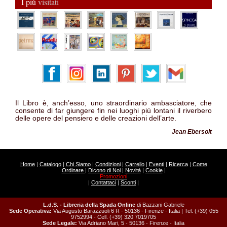
I più
visitati
Il Libro è, anch’esso, uno straordinario ambasciatore, che
consente di far giungere fin nei luoghi più lontani il riverbero
delle opere del pensiero e delle creazioni dell’arte.
Jean Ebersolt
Home
|
Catalogo
|
Chi Siamo
|
Condizioni
|
Carrello
|
Eventi
|
Ricerca
|
Come
Ordinare
|
Dicono di Noi
|
Novità
|
Cookie
|
Promozioni
|
Contattaci
|
Sconti
|
L.d.S. - Libreria della Spada Online
di Bazzani Gabriele
Sede Operativa:
Via Augusto Barazzuoli 6 R - 50136 - Firenze - Italia | Tel. (+39) 055
9752994 - Cell. (+39) 320 7019705
Sede Legale:
Via Adriano Mari, 5 - 50136 - Firenze - Italia