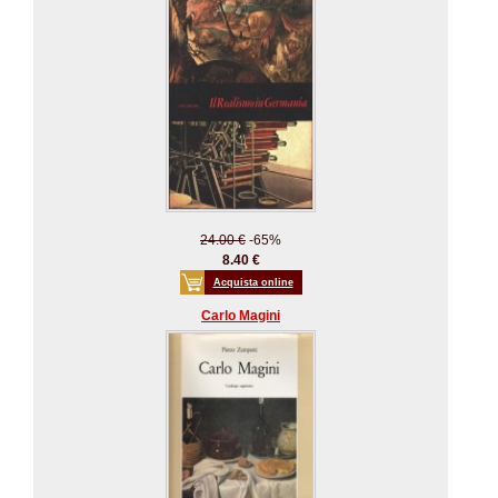
24.00 €
-65%
8.40 €
Acquista online
Carlo Magini