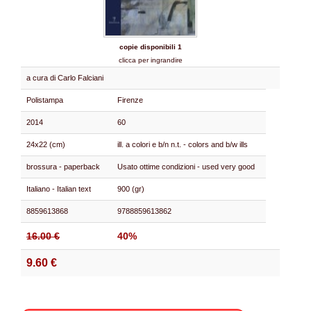
copie disponibili 1
clicca per ingrandire
a cura di Carlo Falciani
Polistampa
Firenze
2014
60
24x22 (cm)
ill. a colori e b/n n.t. - colors and b/w ills
brossura - paperback
Usato ottime condizioni - used very good
Italiano - Italian text
900 (gr)
8859613868
9788859613862
16.00 €
40%
9.60 €