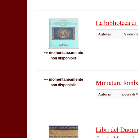
La biblioteca d
Autore/i
Giovann
»»
momentaneamente
non disponibile
»»
momentaneamente
Miniature lomb
non disponibile
Autore/i
a cura di 
Libri del Duom