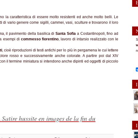
o la caratteristica di essere molto resistenti ed anche molto belli. Le
ti di vario genere come sigilli, cammei, vasi, sculture e trovarono il loro
, il pavimento della basilica di
Sa
nta Sofia
a Costantinopoli, fino ad
ha esempi di
commesso fiorentino
, lavoro di intarsio realizzato con le
S
w
ti
, cioè riproduzioni di testi antichi per lo più in pergamena le cui lettere
n
colore rosso e successivamente anche colorate. A partire poi dal XIV
o con il termine miniatura si intendono anche dipinti ed oggetti di piccolo
I
a
Satire hussite en images de la fin du
I