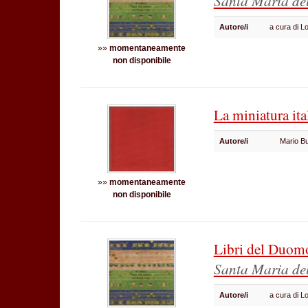
Santa Maria de
Autore/i
a cura di 
»»
momentaneamente
non disponibile
La miniatura ita
Autore/i
Mario B
»»
momentaneamente
non disponibile
Libri del Duom
Santa Maria de
Autore/i
a cura di 