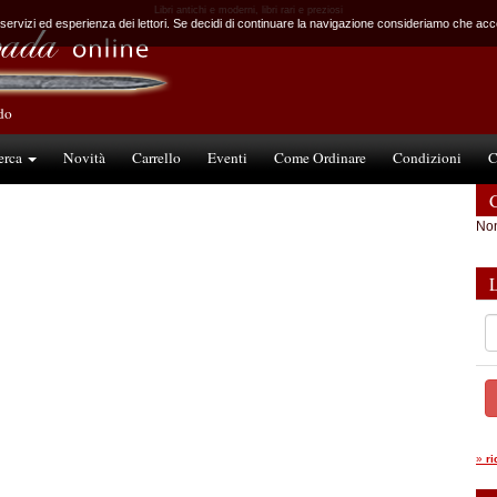
Libri antichi e moderni, libri rari e preziosi
 servizi ed esperienza dei lettori. Se decidi di continuare la navigazione consideriamo che accet
ndo
erca
Novità
Carrello
Eventi
Come Ordinare
Condizioni
C
C
Non
»
r