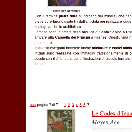
clicca per ingrandire
Con il termine
pietre dure
si indicano dei minerali che hann
pietre dure furono usate fin dall'antichità per realizzare ogget
impiego anche in architettura.
Famose sono le arcate della basilica di
Santa Sabina
a Roma
arrivare alla
Cappella dei Principi
a Firenze. Quest'ultima 
pietre dure.
In questa categoria troverete anche
miniature
e
codici minia
iniziali sono realizzate con immagini tradizionalmente di 
secolo con il diffondersi delle illustrazioni di piccolo format
formato.
«««
pagina 7 di 7 |
1
2
3
4
5
6
7
Le Codex d'Ien
Moyen Age