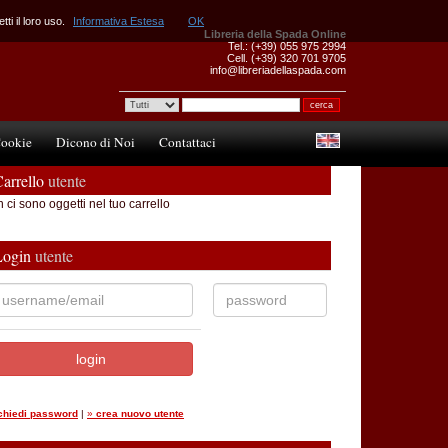
ti il loro uso.
Informativa Estesa
OK
Libreria della Spada Online
Tel.: (+39) 055 975 2994
Cell. (+39) 320 701 9705
info@libreriadellaspada.com
ookie
Dicono di Noi
Contattaci
arrello
utente
 ci sono oggetti nel tuo carrello
Login
utente
ichiedi password
|
»
crea nuovo utente