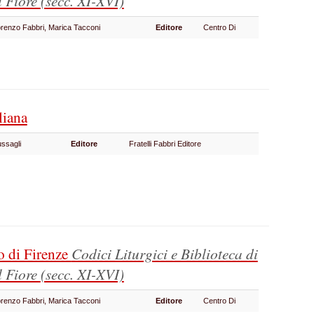
l Fiore
(secc. XI-XVI)
Lorenzo Fabbri, Marica Tacconi
Editore
Centro Di
liana
ussagli
Editore
Fratelli Fabbri Editore
o di Firenze
Codici Liturgici e Biblioteca di
l Fiore
(secc. XI-XVI)
Lorenzo Fabbri, Marica Tacconi
Editore
Centro Di