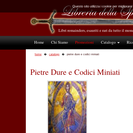
Questo sito utilizza i cookie per migliorare
Libri remainders, esauriti e rari da tutto il mo
Home
Chi Siamo
Promozioni
Catalogo
Ric
home
catalogo
pietre dure e codici miniati
Pietre Dure e Codici Miniati