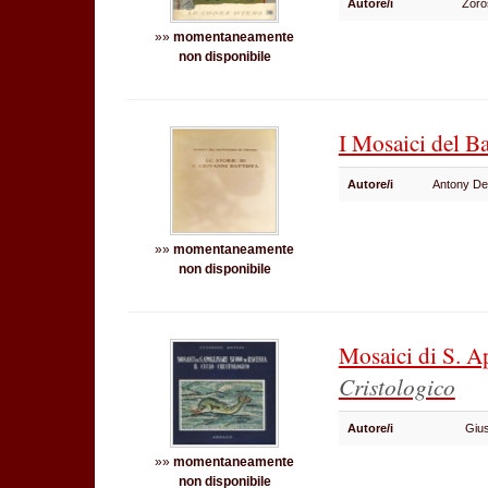
Autore/i
Zoro
»»
momentaneamente
non disponibile
I Mosaici del Ba
Autore/i
Antony De
»»
momentaneamente
non disponibile
Mosaici di S. A
Cristologico
Autore/i
Giu
»»
momentaneamente
non disponibile