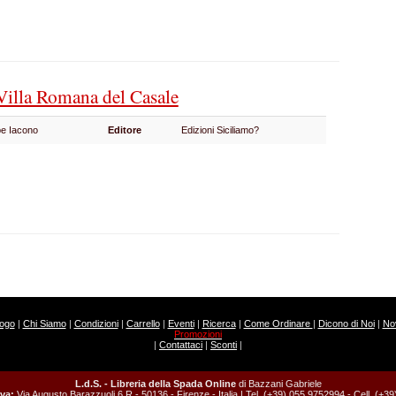
 Villa Romana del Casale
pe Iacono
Editore
Edizioni Siciliamo?
logo
|
Chi Siamo
|
Condizioni
|
Carrello
|
Eventi
|
Ricerca
|
Come Ordinare
|
Dicono di Noi
|
Nov
Promozioni
|
Contattaci
|
Sconti
|
L.d.S. - Libreria della Spada Online
di Bazzani Gabriele
va:
Via Augusto Barazzuoli 6 R - 50136 - Firenze - Italia | Tel. (+39) 055 9752994 - Cell. (+