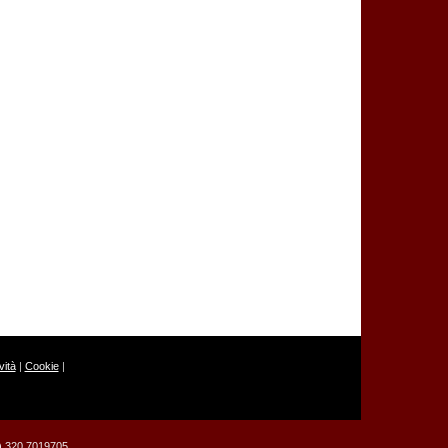
ità
|
Cookie
|
39) 320 7019705