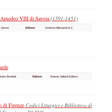
i Amedeo VIII di Savoia
(1391-1451)
a Saroni
Editore
Umberto Allemandi & C.
arde
Miriam Bondioli
Editore
Antonio Vallardi Editore
o di Firenze
Codici Liturgici e Biblioteca di