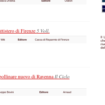
slava Drobna
Editore
Odeon
ttistero di Firenze
5 Voll.
Il
 Witt
Editore
Cassa di Risparmio di Firenze
che
ri
del
pollinare nuovo di Ravenna
Il Ciclo
seppe Bovini
Editore
Arnaud