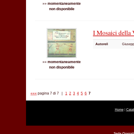
»»
momentaneamente
non disponibile
I Mosaici della
Autore/i
Giusep
»»
momentaneamente
non disponibile
«««
pagina 7 di 7 |
1
2
3
4
5
6
7
Home
|
Cata
Sede Operati