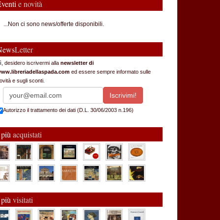
Eventi
e novità
...Non ci sono news/offerte disponibili.
News
Letter
ì, desidero iscrivermi alla
newsletter di
ww.libreriadellaspada.com
ed essere sempre informato sulle
ovità e sugli sconti.
Autorizzo il trattamento dei dati (D.L. 30/06/2003 n.196)
 più
acquistati
 più
visitati