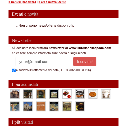
»
richiedi password
|
»
crea nuovo utente
Eventi
e novità
...Non ci sono news/offerte disponibili.
News
Letter
Sì, desidero iscrivermi alla
newsletter di www.libreriadellaspada.com
ed essere sempre informato sulle novità e sugli sconti.
Autorizzo il trattamento dei dati (D.L. 30/06/2003 n.196)
I più
acquistati
I più
visitati