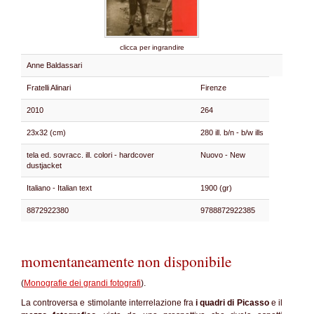
clicca per ingrandire
Anne Baldassari
Fratelli Alinari
Firenze
2010
264
23x32 (cm)
280 ill. b/n - b/w ills
tela ed. sovracc. ill. colori - hardcover
Nuovo - New
dustjacket
Italiano - Italian text
1900 (gr)
8872922380
9788872922385
momentaneamente non disponibile
(
Monografie dei grandi fotografi
).
La controversa e stimolante interrelazione fra
i quadri di Picasso
e il