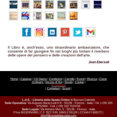
Il Libro è, anch’esso, uno straordinario ambasciatore, che
consente di far giungere fin nei luoghi più lontani il riverbero
delle opere del pensiero e delle creazioni dell’arte.
Jean Ebersolt
Home
|
Catalogo
|
Chi Siamo
|
Condizioni
|
Carrello
|
Eventi
|
Ricerca
|
Come
Ordinare
|
Dicono di Noi
|
Novità
|
Cookie
|
Promozioni
|
Contattaci
|
Sconti
|
L.d.S. - Libreria della Spada Online
di Bazzani Gabriele
Sede Operativa:
Via Augusto Barazzuoli 6 R - 50136 - Firenze - Italia | Tel. (+39) 055
9752994 - Cell. (+39) 320 7019705
Sede Legale:
Via Adriano Mari, 5 - 50136 - Firenze - Italia
P.Iva 06192950480 | C.F. BZZ GRL 69M13 D612R | CCIAA FI 608172 |
info@libreriadellaspada.com