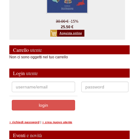
30.00 €
-15%
25.50 €
Acquista online
Carrello
utente
Non ci sono oggetti nel tuo carrello
Login
utente
»
richiedi password
|
»
crea nuovo utente
Eventi
e novità