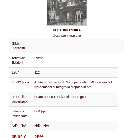
copie disponibili 1
clicca per ingrandire
Gilda
Piersanti
Artemide
Roma
Edizioni
1987
112
26x32 (cm)
ill. b/n n.t. - b/w ills.ill. 30 di particolari, 50 incisioni, 21
riproduzioni di fotografie d’epoca in b/n
bross. ill. -
usato buone condizioni - used good
paperback
Italiano -
800 (gr)
Italian text
N/D - N/A
N/D - N/A
35.00 €
25%