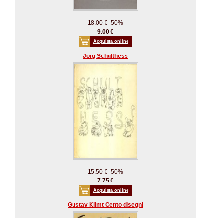
18.00 €
-50%
9.00 €
Acquista online
Jörg Schulthess
15.50 €
-50%
7.75 €
Acquista online
Gustav Klimt Cento disegni