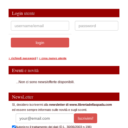
Login
utente
»
richiedi password
|
»
crea nuovo utente
Eventi
e novità
...Non ci sono news/offerte disponibili.
News
Letter
Sì, desidero iscrivermi alla
newsletter di www.libreriadellaspada.com
ed essere sempre informato sulle novità e sugli sconti.
Autorizzo il trattamento dei dati (D.L. 30/06/2003 n.196)