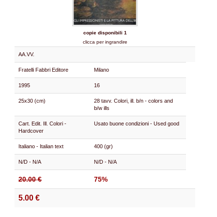
copie disponibili 1
clicca per ingrandire
AA.VV.
Fratelli Fabbri Editore
Milano
1995
16
25x30 (cm)
28 tavv. Colori, ill. b/n - colors and
b/w ills
Cart. Edit. Ill. Colori -
Usato buone condizioni - Used good
Hardcover
Italiano - Italian text
400 (gr)
N/D - N/A
N/D - N/A
20.00 €
75%
5.00 €