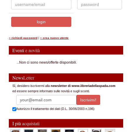
»
richiedi password
|
»
crea nuovo utente
Eventi
e novità
...Non ci sono news/offerte disponibili.
News
Letter
Sì, desidero iscrivermi alla
newsletter di www.libreriadellaspada.com
ed essere sempre informato sulle novità e sugli sconti.
Autorizzo il trattamento dei dati (D.L. 30/06/2003 n.196)
I più
acquistati