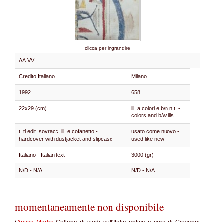
clicca per ingrandire
AA.VV.
Credito Italiano
Milano
1992
658
22x29 (cm)
ill. a colori e b/n n.t. -
colors and b/w ills
t. tl edit. sovracc. ill. e cofanetto -
usato come nuovo -
hardcover with dustjacket and slipcase
used like new
Italiano - Italian text
3000 (gr)
N/D - N/A
N/D - N/A
momentaneamente non disponibile