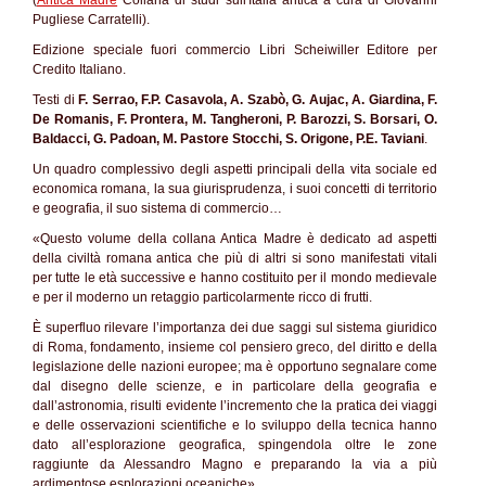
(
Antica Madre
Collana di studi sull'Italia antica a cura di Giovanni
Pugliese Carratelli).
Edizione speciale fuori commercio Libri Scheiwiller Editore per
Credito Italiano.
Testi di
F. Serrao, F.P. Casavola, A. Szabò, G. Aujac, A. Giardina, F.
De Romanis, F. Prontera, M. Tangheroni, P. Barozzi, S. Borsari, O.
Baldacci, G. Padoan, M. Pastore Stocchi, S. Origone, P.E. Taviani
.
Un quadro complessivo degli aspetti principali della vita sociale ed
economica romana, la sua giurisprudenza, i suoi concetti di territorio
e geografia, il suo sistema di commercio…
«Questo volume della collana Antica Madre è dedicato ad aspetti
della civiltà romana antica che più di altri si sono manifestati vitali
per tutte le età successive e hanno costituito per il mondo medievale
e per il moderno un retaggio particolarmente ricco di frutti.
È superfluo rilevare l’importanza dei due saggi sul sistema giuridico
di Roma, fondamento, insieme col pensiero greco, del diritto e della
legislazione delle nazioni europee; ma è opportuno segnalare come
dal disegno delle scienze, e in particolare della geografia e
dall’astronomia, risulti evidente l’incremento che la pratica dei viaggi
e delle osservazioni scientifiche e lo sviluppo della tecnica hanno
dato all’esplorazione geografica, spingendola oltre le zone
raggiunte da Alessandro Magno e preparando la via a più
ardimentose esplorazioni oceaniche».