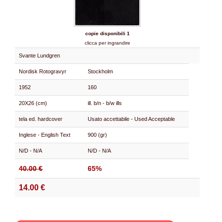
copie disponibili 1
clicca per ingrandire
Svante Lundgren
Nordisk Rotogravyr
Stockholm
1952
160
20X26 (cm)
ill. b/n - b/w ills
tela ed. hardcover
Usato accettabile - Used Acceptable
Inglese - English Text
900 (gr)
N/D - N/A
N/D - N/A
40.00 €
65%
14.00 €