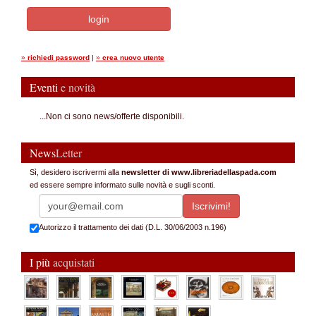
»
richiedi password
|
»
crea nuovo utente
Eventi
e novità
...Non ci sono news/offerte disponibili.
News
Letter
Sì, desidero iscrivermi alla
newsletter di www.libreriadellaspada.com
ed essere sempre informato sulle novità e sugli sconti.
Autorizzo il trattamento dei dati (D.L. 30/06/2003 n.196)
I più
acquistati