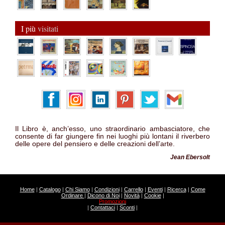
I più
visitati
Il Libro è, anch’esso, uno straordinario ambasciatore, che
consente di far giungere fin nei luoghi più lontani il riverbero
delle opere del pensiero e delle creazioni dell’arte.
Jean Ebersolt
Home
|
Catalogo
|
Chi Siamo
|
Condizioni
|
Carrello
|
Eventi
|
Ricerca
|
Come
Ordinare
|
Dicono di Noi
|
Novità
|
Cookie
|
Promozioni
|
Contattaci
|
Sconti
|