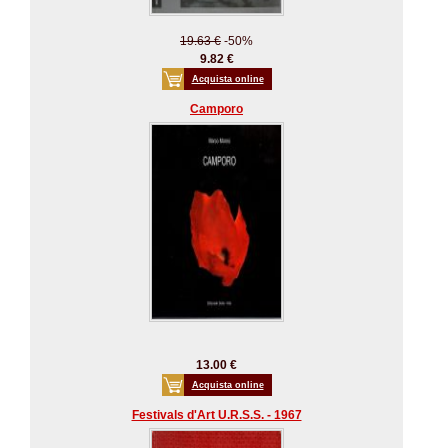
19.63 €
-50%
9.82 €
Acquista online
Camporo
13.00 €
Acquista online
Festivals d'Art U.R.S.S. - 1967