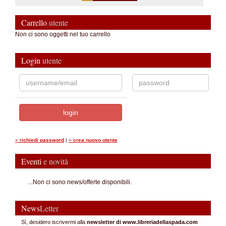
Carrello
utente
Non ci sono oggetti nel tuo carrello
Login
utente
»
richiedi password
|
»
crea nuovo utente
Eventi
e novità
...Non ci sono news/offerte disponibili.
News
Letter
Sì, desidero iscrivermi alla
newsletter di www.libreriadellaspada.com