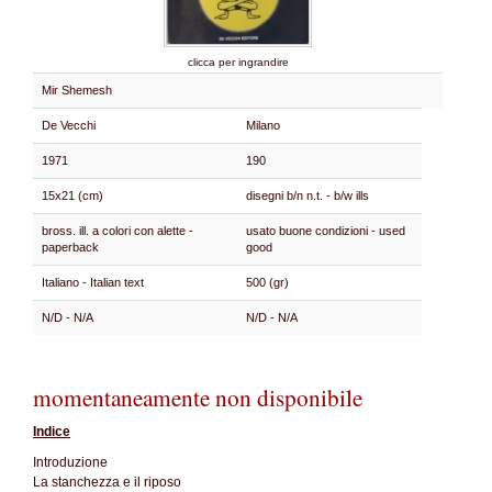
clicca per ingrandire
Mir Shemesh
De Vecchi
Milano
1971
190
15x21 (cm)
disegni b/n n.t. - b/w ills
bross. ill. a colori con alette -
usato buone condizioni - used
paperback
good
Italiano - Italian text
500 (gr)
N/D - N/A
N/D - N/A
momentaneamente non disponibile
Indice
Introduzione
La stanchezza e il riposo